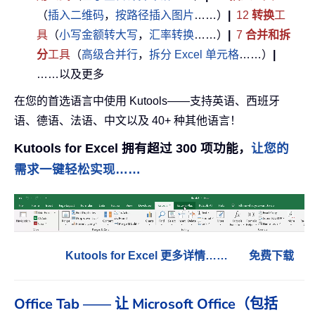
（
插入二维码
，
按路径插入图片
……）
|
12
转换
工
具
（
小写金额转大写
，
汇率转换
……）
|
7
合并和拆
分
工具
（
高级合并行
，
拆分 Excel 单元格
……）
|
……以及更多
在您的首选语言中使用 Kutools——支持英语、西班牙
语、德语、法语、中文以及 40+ 种其他语言！
Kutools for Excel 拥有超过 300 项功能，
让您的
需求一键轻松实现……
Kutools for Excel 更多详情……
免费下载
Office Tab —— 让 Microsoft Office（包括