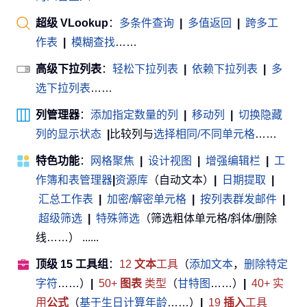
超级 VLookup
：
多条件查询
|
多值返回
|
跨多工
作表
|
模糊查找
……
高级下拉列表
：
轻松下拉列表
|
依赖下拉列表
|
多
选下拉列表
……
列管理器
：
添加指定数量的列
|
移动列
|
切换隐藏
列的显示状态
|
比较列与
选择相同/不同单元格
……
特色功能
：
网格聚焦
|
设计视图
|
增强编辑栏
|
工
作簿和表管理器
|
资源库
（自动文本）
|
日期提取
|
汇总工作表
|
加密/解密单元格
|
按列表群发邮件
|
超级筛选
|
特殊筛选
（筛选粗体单元格/斜体/删除
线……） ......
顶级 15 工具组
：
12
文本
工具
（
添加文本
，
删除特定
字符
……）
|
50+
图表
类型
（
甘特图
……）
|
40+ 实
用
公式
（
基于生日计算年龄
……）
|
19
插入
工具