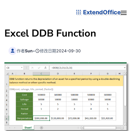
ExtendOffice
Excel DDB Function
作者
Sun
•
修改日期
2024-09-30