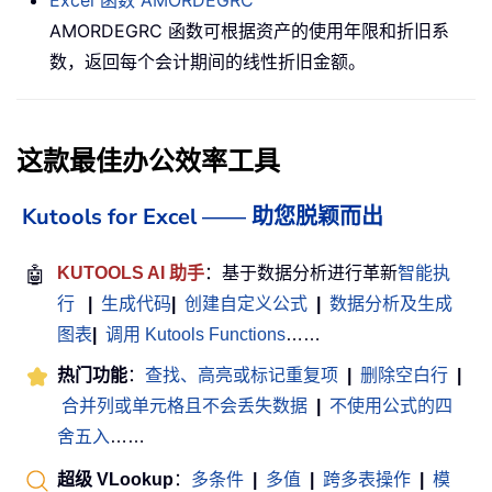
AMORDEGRC 函数可根据资产的使用年限和折旧系
数，返回每个会计期间的线性折旧金额。
这款最佳办公效率工具
Kutools for Excel —— 助您脱颖而出
🤖
KUTOOLS AI 助手
：基于数据分析进行革新
智能执
行
|
生成代码
|
创建自定义公式
|
数据分析及生成
图表
|
调用 Kutools Functions
……
热门功能
：
查找、高亮或标记重复项
|
删除空白行
|
合并列或单元格且不会丢失数据
|
不使用公式的四
舍五入
……
超级 VLookup
：
多条件
|
多值
|
跨多表操作
|
模