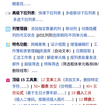
糊查找
……
高级下拉列表
：
快速下拉列表
|
多级联动下拉列表
|
多选下拉列表
……
列管理器
：
添加指定数量的列
|
移动列
|
切换隐藏
列的可见状态
|
对比列到
选择相同/不同单元格
……
特色功能
：
网格聚焦
|
设计视图
|
增强编辑栏
|
工
作簿和表管理器
|
资源库
（自动文本）
|
日期提取
|
汇总工作表
|
加密 / 解密单元格
|
按列表批量发送
邮件
|
超级筛选
|
特殊筛选
（筛选粗体单元格/斜体/
删除线等） ......
顶级 15 工具集
：
12
文本
工具
（
添加文本
，
删除特定
字符
……）
|
50+
图表
类型
（
甘特图
……）
|
40+ 实
用
公式
（
基于生日计算年龄
……）
|
19
插入
工具
（
插入二维码
，
按路径插入图片
……）
|
12
转换
工