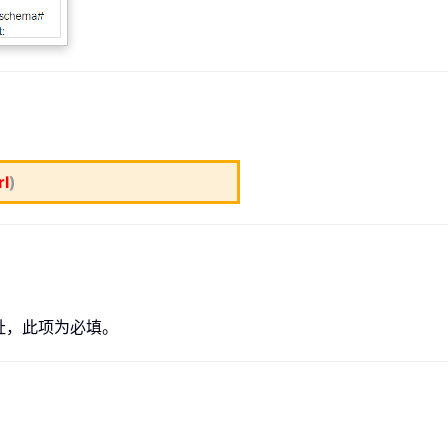
rl
)
网址，此项为必填。