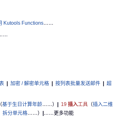
Kutools Functions
……
……
表
|
加密 / 解密单元格
|
按列表批量发送邮件
|
超
（
基于生日计算年龄
……）
|
19
插入
工具
（
插入二维
，
拆分单元格
……）
|
……更多功能