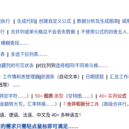
能执行
|
生成代码
|
创建自定义公式
|
数据分析及生成图表
|
调用 
白行
|
合并列或单元格且不会丢失数据
|
不使用公式的四舍五入
模糊查找
……
列表
|
多选下拉列表
……
隐藏列的可见状态
|
对比列到
选择相同/不同单元格
……
|
工作簿和表管理器
|
资源库
（自动文本）
|
日期提取
|
汇总工作
......
特定字符
……）
|
50+
图表
类型
（
甘特图
……）
|
40+ 实用
公式
金额转大写
，
汇率转换
……）
|
7
合并和拆分
工具
（
高级合并行
牙语、德语、法语、中文及 40+ 多种语言！
您的需求只需轻点鼠标即可满足……