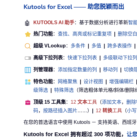
Kutools for Excel —— 助您脱颖而出
🤖
KUTOOLS AI 助手
：基于数据分析进行革新
智
热门功能
：
查找、高亮或标记重复项
|
删除空
超级 VLookup
：
多条件
|
多值
|
跨多表操作
|
高级下拉列表
：
快速下拉列表
|
多级联动下拉
列管理器
：
添加指定数量的列
|
移动列
|
切换
特色功能
：
网格聚焦
|
设计视图
|
增强编辑栏
级筛选
|
特殊筛选
（筛选粗体单元格/斜体/删除线等） 
顶级 15 工具集
：
12
文本
工具
（
添加文本
，
删除
码
，
按路径插入图片
……）
|
12
转换
工具
（
小写
在您的首选语言中使用 Kutools － 支持英语、西班
Kutools for Excel 拥有超过 300 项功能，
让