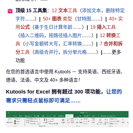
顶级 15 工具集
：
12
文本
工具
（
添加文本
，
删除特定
字符
……）
|
50+
图表
类型
（
甘特图
……）
|
40+ 实
用
公式
（
基于生日计算年龄
……）
|
19
插入
工具
（
插入二维码
，
按路径插入图片
……）
|
12
转换
工
具
（
小写金额转大写
，
汇率转换
……）
|
7
合并和拆
分
工具
（
高级合并行
，
拆分单元格
……）
|
……更多
功能
在您的首选语言中使用 Kutools － 支持英语、西班牙语、
德语、法语、中文及 40+ 多种语言！
Kutools for Excel 拥有超过 300 项功能，
让您的
需求只需轻点鼠标即可满足……