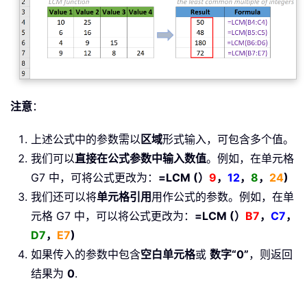
注意
：
上述公式中的参数需以
区域
形式输入，可包含多个值。
我们可以
直接在公式参数中输入数值
。例如，在单元格
G7 中，可将公式更改为：
=LCM (）
9
，
12
，
8
，
24
)
我们还可以将
单元格引用
用作公式的参数。例如，在单
元格 G7 中，可以将公式更改为：
=LCM (）
B7
，
C7
，
D7
，
E7
)
如果传入的参数中包含
空白单元格
或
数字“0”
，则返回
结果为
0
.