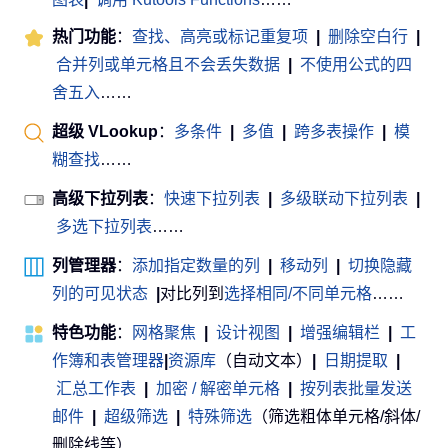
热门功能
：
查找、高亮或标记重复项
|
删除空白行
|
合并列或单元格且不会丢失数据
|
不使用公式的四
舍五入
……
超级 VLookup
：
多条件
|
多值
|
跨多表操作
|
模
糊查找
……
高级下拉列表
：
快速下拉列表
|
多级联动下拉列表
|
多选下拉列表
……
列管理器
：
添加指定数量的列
|
移动列
|
切换隐藏
列的可见状态
|
对比列到
选择相同/不同单元格
……
特色功能
：
网格聚焦
|
设计视图
|
增强编辑栏
|
工
作簿和表管理器
|
资源库
（自动文本）
|
日期提取
|
汇总工作表
|
加密 / 解密单元格
|
按列表批量发送
邮件
|
超级筛选
|
特殊筛选
（筛选粗体单元格/斜体/
删除线等） ......