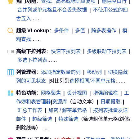
热门功能
：
查找、高亮或标记重复项
|
删除空白行
|
合并列或单元格且不会丢失数据
|
不使用公式的四
舍五入
……
超级 VLookup
：
多条件
|
多值
|
跨多表操作
|
模
糊查找
……
高级下拉列表
：
快速下拉列表
|
多级联动下拉列表
|
多选下拉列表
……
列管理器
：
添加指定数量的列
|
移动列
|
切换隐藏
列的可见状态
|
对比列到
选择相同/不同单元格
……
特色功能
：
网格聚焦
|
设计视图
|
增强编辑栏
|
工
作簿和表管理器
|
资源库
（自动文本）
|
日期提取
|
汇总工作表
|
加密 / 解密单元格
|
按列表批量发送
邮件
|
超级筛选
|
特殊筛选
（筛选粗体单元格/斜体/
删除线等） ......