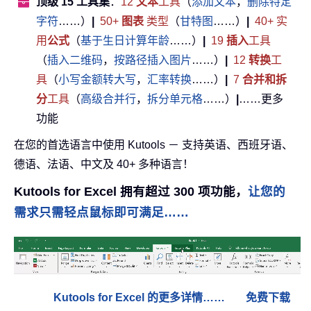
顶级 15 工具集
：
12
文本
工具
（
添加文本
，
删除特定
字符
……）
|
50+
图表
类型
（
甘特图
……）
|
40+ 实
用
公式
（
基于生日计算年龄
……）
|
19
插入
工具
（
插入二维码
，
按路径插入图片
……）
|
12
转换
工
具
（
小写金额转大写
，
汇率转换
……）
|
7
合并和拆
分
工具
（
高级合并行
，
拆分单元格
……）
|
……更多
功能
在您的首选语言中使用 Kutools － 支持英语、西班牙语、
德语、法语、中文及 40+ 多种语言！
Kutools for Excel 拥有超过 300 项功能，
让您的
需求只需轻点鼠标即可满足……
Kutools for Excel 的更多详情……
免费下载