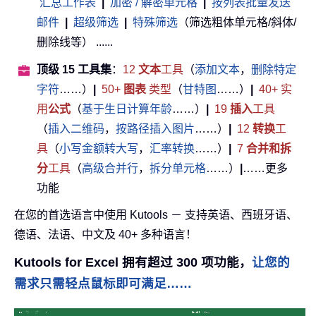
汇总工作表
|
加密 / 解密单元格
|
按列表批量发送
邮件
|
超级筛选
|
特殊筛选
（筛选粗体单元格/斜体/
删除线等） ......
顶级 15 工具集
：
12
文本
工具
（
添加文本
，
删除特定
字符
……）
|
50+
图表
类型
（
甘特图
……）
|
40+ 实
用
公式
（
基于生日计算年龄
……）
|
19
插入
工具
（
插入二维码
，
按路径插入图片
……）
|
12
转换
工
具
（
小写金额转大写
，
汇率转换
……）
|
7
合并和拆
分
工具
（
高级合并行
，
拆分单元格
……）
|
……更多
功能
在您的首选语言中使用 Kutools － 支持英语、西班牙语、
德语、法语、中文及 40+ 多种语言！
Kutools for Excel 拥有超过 300 项功能，
让您的
需求只需轻点鼠标即可满足……