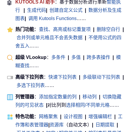
🤖
KUTOOLS AI 助手
：基于数据分析进行革新
智能执
行
|
生成代码
|
创建自定义公式
|
数据分析及生成
图表
|
调用 Kutools Functions
……
热门功能
：
查找、高亮或标记重复项
|
删除空白行
|
合并列或单元格且不会丢失数据
|
不使用公式的四
舍五入
……
超级 VLookup
：
多条件
|
多值
|
跨多表操作
|
模
糊查找
……
高级下拉列表
：
快速下拉列表
|
多级联动下拉列表
|
多选下拉列表
……
列管理器
：
添加指定数量的列
|
移动列
|
切换隐藏
列的可见状态
|
对比列到
选择相同/不同单元格
……
特色功能
：
网格聚焦
|
设计视图
|
增强编辑栏
|
工
作簿和表管理器
|
资源库
（自动文本）
|
日期提取
|