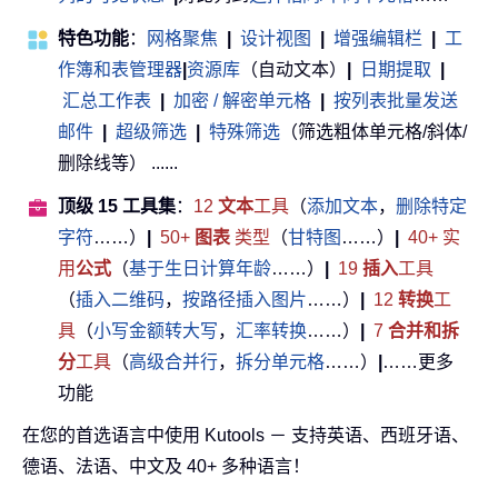
特色功能
：
网格聚焦
|
设计视图
|
增强编辑栏
|
工
作簿和表管理器
|
资源库
（自动文本）
|
日期提取
|
汇总工作表
|
加密 / 解密单元格
|
按列表批量发送
邮件
|
超级筛选
|
特殊筛选
（筛选粗体单元格/斜体/
删除线等） ......
顶级 15 工具集
：
12
文本
工具
（
添加文本
，
删除特定
字符
……）
|
50+
图表
类型
（
甘特图
……）
|
40+ 实
用
公式
（
基于生日计算年龄
……）
|
19
插入
工具
（
插入二维码
，
按路径插入图片
……）
|
12
转换
工
具
（
小写金额转大写
，
汇率转换
……）
|
7
合并和拆
分
工具
（
高级合并行
，
拆分单元格
……）
|
……更多
功能
在您的首选语言中使用 Kutools － 支持英语、西班牙语、
德语、法语、中文及 40+ 多种语言！