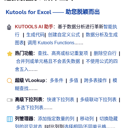
Kutools for Excel —— 助您脱颖而出
🤖
KUTOOLS AI 助手
：基于数据分析进行革新
智能执
行
|
生成代码
|
创建自定义公式
|
数据分析及生成
图表
|
调用 Kutools Functions
……
热门功能
：
查找、高亮或标记重复项
|
删除空白行
|
合并列或单元格且不会丢失数据
|
不使用公式的四
舍五入
……
超级 VLookup
：
多条件
|
多值
|
跨多表操作
|
模
糊查找
……
高级下拉列表
：
快速下拉列表
|
多级联动下拉列表
|
多选下拉列表
……
列管理器
：
添加指定数量的列
|
移动列
|
切换隐藏
列的可见状态
|
对比列到
选择相同/不同单元格
……