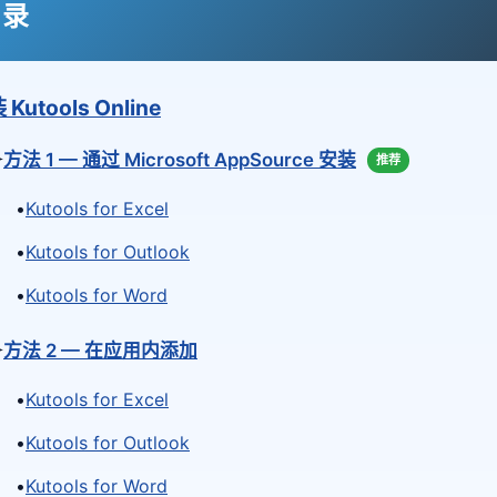
目录
Kutools Online
✦
方法 1 — 通过 Microsoft AppSource 安装
推荐
•
Kutools for Excel
•
Kutools for Outlook
•
Kutools for Word
✦
方法 2 — 在应用内添加
•
Kutools for Excel
•
Kutools for Outlook
•
Kutools for Word