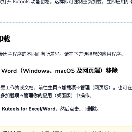
再次打开 Kutools 功能窗格。这样即可强制重新加载，立即应用
卸载
会因主程序的不同而有所差异。请在下方选择您的应用程序。
l / Word（Windows、macOS 及网页端）移除
任意工作簿或文档。前往
主页
→
加载项
→
管理
（网页版）。也可在
更多加载项
→
管理你的应用
（桌面版）中操作。
到
Kutools for Excel/Word
，然后点击
…
→
删除
。