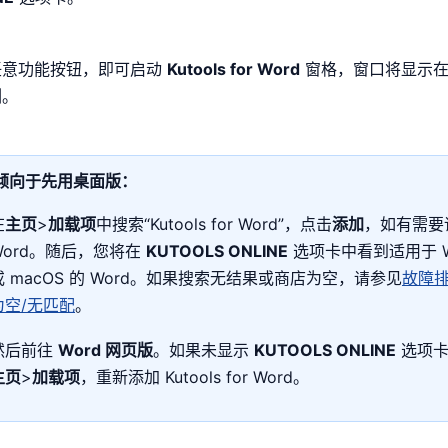
任意功能按钮，即可启动
Kutools for Word
窗格，窗口将显示在 
侧。
倾向于先用桌面版：
在
主页
>
加载项
中搜索“Kutools for Word”，点击
添加
，如有需要
Word。随后，您将在
KUTOOLS ONLINE
选项卡中看到适用于 Wi
或 macOS 的 Word。如果搜索无结果或商店为空，请参见
故障
为空/无匹配
。
然后前往
Word 网页版
。如果未显示
KUTOOLS ONLINE
选项卡
主页
>
加载项
，重新添加 Kutools for Word。