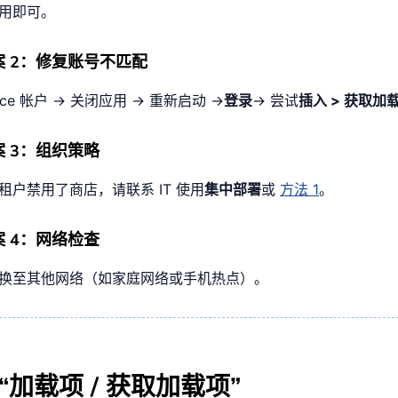
用即可。
案 2：修复账号不匹配
fice 帐户 → 关闭应用 → 重新启动 →
登录
→ 尝试
插入 > 获取加
 3：组织策略
租户禁用了商店，请联系 IT 使用
集中部署
或
方法 1
。
 4：网络检查
换至其他网络（如家庭网络或手机热点）。
“加载项 / 获取加载项”