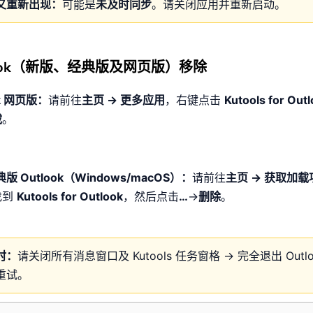
又重新出现：
可能是
未及时同步
。请关闭应用并重新启动。
look（新版、经典版及网页版）移除
ok 网页版：
请前往
主页 → 更多应用
，右键点击
Kutools for Out
载
。
版 Outlook（Windows/macOS）：
请前往
主页 → 获取加载
找到
Kutools for Outlook
，然后点击
…
→
删除
。
时：
请关闭所有消息窗口及 Kutools 任务窗格 → 完全退出 Outlo
重试。