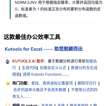
NORM.S.INV 用于根据指定概率，计算并返回均值为
0、标准差为 1 的标准正态分布的累积分布函数的反
函数值。
这款最佳办公效率工具
Kutools for Excel —— 助您脱颖而出
🤖
KUTOOLS AI 助手
：基于数据分析进行革新
智能执
行
|
生成代码
|
创建自定义公式
|
数据分析及生成
图表
|
调用 Kutools Functions
……
热门功能
：
查找、高亮或标记重复项
|
删除空白行
|
合并列或单元格且不会丢失数据
|
不使用公式的四
舍五入
……
超级 VLookup
：
多条件
|
多值
|
跨多表操作
|
模