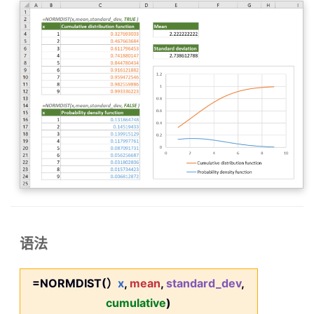
语法
=NORMDIST(）
x
,
mean
,
standard_dev
,
cumulative
)