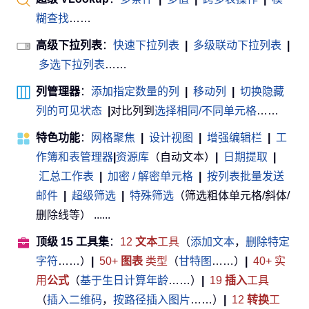
糊查找
……
高级下拉列表
：
快速下拉列表
|
多级联动下拉列表
|
多选下拉列表
……
列管理器
：
添加指定数量的列
|
移动列
|
切换隐藏
列的可见状态
|
对比列到
选择相同/不同单元格
……
特色功能
：
网格聚焦
|
设计视图
|
增强编辑栏
|
工
作簿和表管理器
|
资源库
（自动文本）
|
日期提取
|
汇总工作表
|
加密 / 解密单元格
|
按列表批量发送
邮件
|
超级筛选
|
特殊筛选
（筛选粗体单元格/斜体/
删除线等） ......
顶级 15 工具集
：
12
文本
工具
（
添加文本
，
删除特定
字符
……）
|
50+
图表
类型
（
甘特图
……）
|
40+ 实
用
公式
（
基于生日计算年龄
……）
|
19
插入
工具
（
插入二维码
，
按路径插入图片
……）
|
12
转换
工