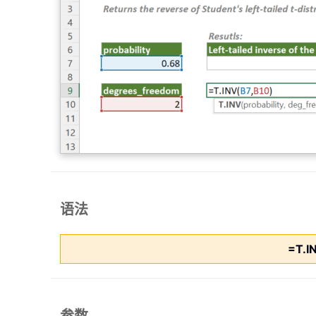
语法
=T.I