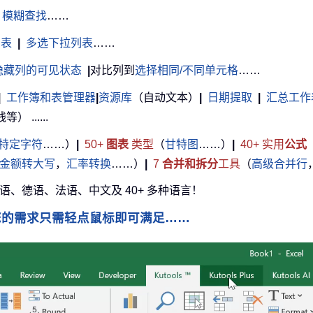
模糊查找
……
列表
|
多选下拉列表
……
隐藏列的可见状态
|
对比列到
选择相同/不同单元格
……
|
工作簿和表管理器
|
资源库
（自动文本）
|
日期提取
|
汇总工作
......
特定字符
……）
|
50+
图表
类型
（
甘特图
……）
|
40+ 实用
公式
金额转大写
，
汇率转换
……）
|
7
合并和拆分
工具
（
高级合并行
牙语、德语、法语、中文及 40+ 多种语言！
您的需求只需轻点鼠标即可满足……