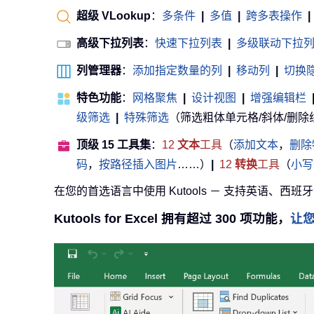
超级 VLookup
：
多条件
|
多值
|
跨多表操作
|
高级下拉列表
：
快速下拉列表
|
多级联动下拉
列管理器
：
添加指定数量的列
|
移动列
|
切换
特色功能
：
网格聚焦
|
设计视图
|
增强编辑栏
级筛选
|
特殊筛选
（筛选粗体单元格/斜体/删除线等） 
顶级 15 工具集
：
12
文本
工具
（
添加文本
，
删除
码
，
按路径插入图片
……）
|
12
转换
工具
（
小写
在您的首选语言中使用 Kutools － 支持英语、西班
Kutools for Excel 拥有超过 300 项功能，
让