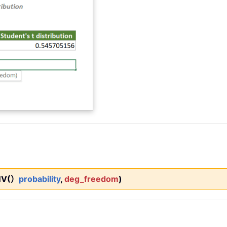
NV(）
probability
,
deg_freedom
)