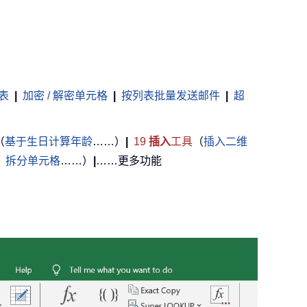
表
|
加密 / 解密单元格
|
按列表批量发送邮件
|
超
（
基于生日计算年龄
……）
|
19
插入
工具
（
插入二维
，
拆分单元格
……）
|
……更多功能