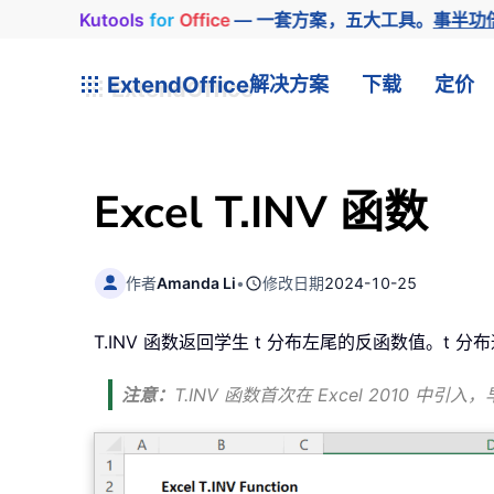
Kutools
for
Office
— 一套方案，五大工具。
事半功
ExtendOffice
解决方案
下载
定价
Excel T.INV 函数
作者
Amanda Li
•
修改日期
2024-10-25
T.INV 函数返回学生 t 分布左尾的反函数值。t
注意：
T.INV 函数首次在 Excel 2010 中引