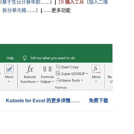
（
基于生日计算年龄
……）
|
19
插入
工具
（
插入二维
，
拆分单元格
……）
|
……更多功能
Kutools for Excel 的更多详情……
免费下载