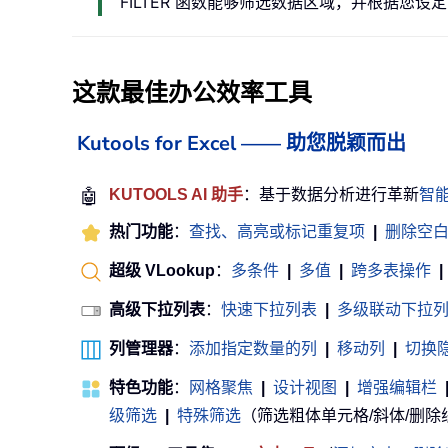
FILTER 函数能够筛选数据区域，并根据您
这款最佳办公效率工具
Kutools for Excel —— 助您脱颖而出
🤖
KUTOOLS AI 助手
：基于数据分析进行革新
智
热门功能
：
查找、高亮或标记重复项
|
删除空
超级 VLookup
：
多条件
|
多值
|
跨多表操作
|
高级下拉列表
：
快速下拉列表
|
多级联动下拉
列管理器
：
添加指定数量的列
|
移动列
|
切换
特色功能
：
网格聚焦
|
设计视图
|
增强编辑栏
级筛选
|
特殊筛选
（筛选粗体单元格/斜体/删除线等） 