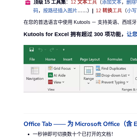
顶级 15 工具集
：
12
文本
工具
（
添加文本
，
删除
码
，
按路径插入图片
……）
|
12
转换
工具
（
小写
在您的首选语言中使用 Kutools － 支持英语、西班
Kutools for Excel 拥有超过 300 项功能，
让
Office Tab —— 为 Microsoft Offi
一秒钟即可切换数十个已打开的文档！