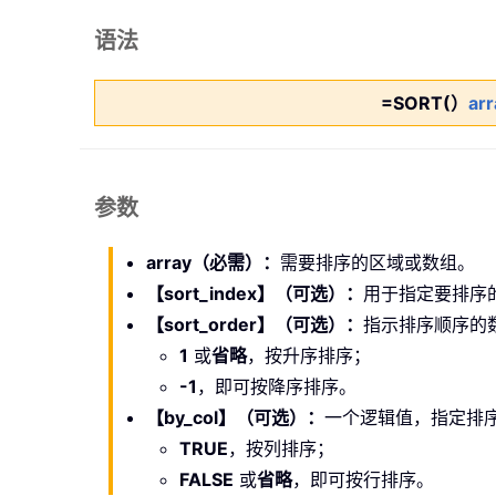
语法
=SORT(）
arr
参数
array（必需）：
需要排序的区域或数组。
【sort_index】（可选）：
用于指定要排序
【sort_order】（可选）：
指示排序顺序的
1
或
省略
，按升序排序；
-1
，即可按降序排序。
【by_col】（可选）：
一个逻辑值，指定排
TRUE
，按列排序；
FALSE
或
省略
，即可按行排序。