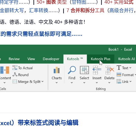
特定字符
……）
|
50+
图表
类型
（
甘特图
……）
|
40+ 实用
公式
金额转大写
，
汇率转换
……）
|
7
合并和拆分
工具
（
高级合并行
牙语、德语、法语、中文及 40+ 多种语言！
您的需求只需轻点鼠标即可满足……
ce（含 Excel）带来标签式阅读与编辑