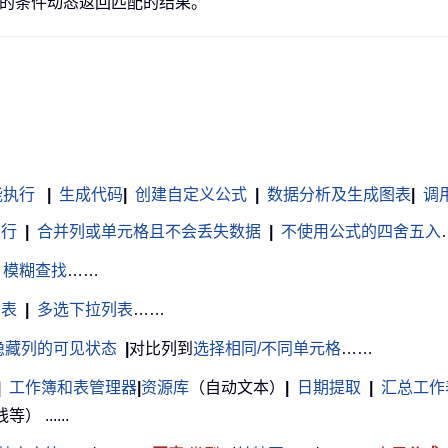
设定的条件动态返回匹配的结果。
能执行
|
生成代码
|
创建自定义公式
|
数据分析及生成图表
|
调用 
白行
|
合并列或单元格且不会丢失数据
|
不使用公式的四舍五入
模糊查找
……
列表
|
多选下拉列表
……
隐藏列的可见状态
|
对比列到
选择相同/不同单元格
……
|
工作簿和表管理器
|
资源库
（自动文本）
|
日期提取
|
汇总工作
......