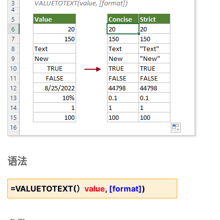
语法
=VALUETOTEXT(）
value
,
[format]
)