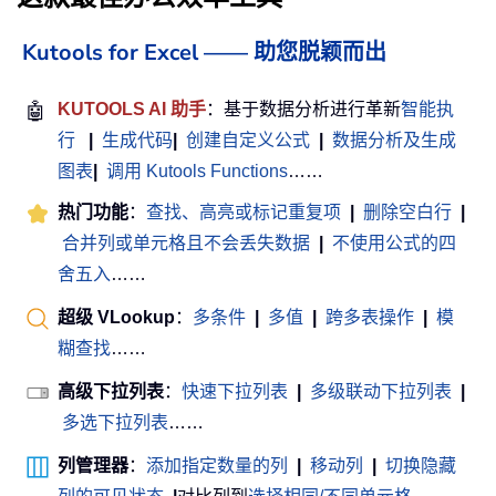
Kutools for Excel —— 助您脱颖而出
🤖
KUTOOLS AI 助手
：基于数据分析进行革新
智能执
行
|
生成代码
|
创建自定义公式
|
数据分析及生成
图表
|
调用 Kutools Functions
……
热门功能
：
查找、高亮或标记重复项
|
删除空白行
|
合并列或单元格且不会丢失数据
|
不使用公式的四
舍五入
……
超级 VLookup
：
多条件
|
多值
|
跨多表操作
|
模
糊查找
……
高级下拉列表
：
快速下拉列表
|
多级联动下拉列表
|
多选下拉列表
……
列管理器
：
添加指定数量的列
|
移动列
|
切换隐藏