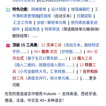
列的可见状态
|
对比列到
选择相同/不同单元格
……
特色功能
：
网格聚焦
|
设计视图
|
增强编辑栏
|
工
作簿和表管理器
|
资源库
（自动文本）
|
日期提取
|
汇总工作表
|
加密 / 解密单元格
|
按列表批量发送
邮件
|
超级筛选
|
特殊筛选
（筛选粗体单元格/斜体/
删除线等） ......
顶级 15 工具集
：
12
文本
工具
（
添加文本
，
删除特定
字符
……）
|
50+
图表
类型
（
甘特图
……）
|
40+ 实
用
公式
（
基于生日计算年龄
……）
|
19
插入
工具
（
插入二维码
，
按路径插入图片
……）
|
12
转换
工
具
（
小写金额转大写
，
汇率转换
……）
|
7
合并和拆
分
工具
（
高级合并行
，
拆分单元格
……）
|
……更多
功能
在您的首选语言中使用 Kutools － 支持英语、西班牙语、
德语、法语、中文及 40+ 多种语言！