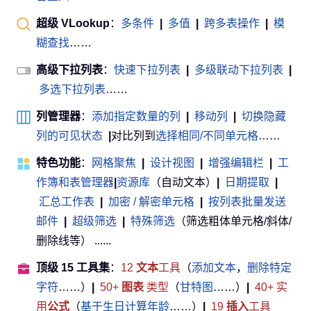
超级 VLookup
：
多条件
|
多值
|
跨多表操作
|
模
糊查找
……
高级下拉列表
：
快速下拉列表
|
多级联动下拉列表
|
多选下拉列表
……
列管理器
：
添加指定数量的列
|
移动列
|
切换隐藏
列的可见状态
|
对比列到
选择相同/不同单元格
……
特色功能
：
网格聚焦
|
设计视图
|
增强编辑栏
|
工
作簿和表管理器
|
资源库
（自动文本）
|
日期提取
|
汇总工作表
|
加密 / 解密单元格
|
按列表批量发送
邮件
|
超级筛选
|
特殊筛选
（筛选粗体单元格/斜体/
删除线等） ......
顶级 15 工具集
：
12
文本
工具
（
添加文本
，
删除特定
字符
……）
|
50+
图表
类型
（
甘特图
……）
|
40+ 实
用
公式
（
基于生日计算年龄
……）
|
19
插入
工具