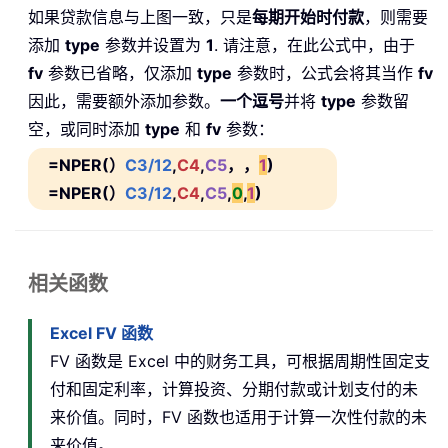
如果贷款信息与上图一致，只是
每期开始时付款
，则需要
添加
type
参数并设置为
1
. 请注意，在此公式中，由于
fv
参数已省略，仅添加
type
参数时，公式会将其当作
fv
因此，需要额外添加参数。
一个逗号
并将
type
参数留
空，或同时添加
type
和
fv
参数：
=NPER(）
C3/12
,
C4
,
C5
，，
1
)
=NPER(）
C3/12
,
C4
,
C5
,
0
,
1
)
相关函数
Excel FV 函数
FV 函数是 Excel 中的财务工具，可根据周期性固定支
付和固定利率，计算投资、分期付款或计划支付的未
来价值。同时，FV 函数也适用于计算一次性付款的未
来价值。