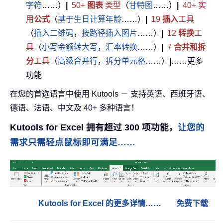
字符
……）
|
50+
图表
类型
（
甘特图
……）
|
40+ 实
用
公式
（
基于生日计算年龄
……）
|
19
插入
工具
（
插入二维码
，
按路径插入图片
……）
|
12
转换
工
具
（
小写金额转大写
，
汇率转换
……）
|
7
合并和拆
分
工具
（
高级合并行
，
拆分单元格
……）
|
……更多
功能
在您的首选语言中使用 Kutools － 支持英语、西班牙语、
德语、法语、中文及 40+ 多种语言！
Kutools for Excel 拥有超过 300 项功能，
让您的
需求只需轻点鼠标即可满足……
Kutools for Excel 的更多详情……
免费下载