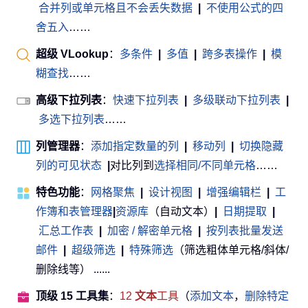
合并列或单元格且不会丢失数据
|
不使用公式的四
舍五入
……
超级 VLookup
：
多条件
|
多值
|
跨多表操作
|
模
糊查找
……
高级下拉列表
：
快速下拉列表
|
多级联动下拉列表
|
多选下拉列表
……
列管理器
：
添加指定数量的列
|
移动列
|
切换隐藏
列的可见状态
|
对比列到
选择相同/不同单元格
……
特色功能
：
网格聚焦
|
设计视图
|
增强编辑栏
|
工
作簿和表管理器
|
资源库
（自动文本）
|
日期提取
|
汇总工作表
|
加密 / 解密单元格
|
按列表批量发送
邮件
|
超级筛选
|
特殊筛选
（筛选粗体单元格/斜体/
删除线等） ......
顶级 15 工具集
：
12
文本
工具
（
添加文本
，
删除特定