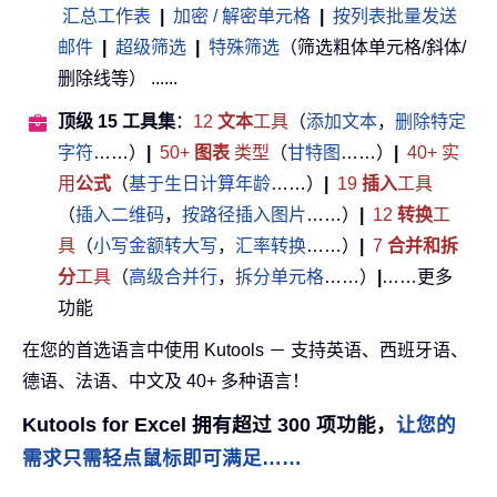
汇总工作表
|
加密 / 解密单元格
|
按列表批量发送
邮件
|
超级筛选
|
特殊筛选
（筛选粗体单元格/斜体/
删除线等） ......
顶级 15 工具集
：
12
文本
工具
（
添加文本
，
删除特定
字符
……）
|
50+
图表
类型
（
甘特图
……）
|
40+ 实
用
公式
（
基于生日计算年龄
……）
|
19
插入
工具
（
插入二维码
，
按路径插入图片
……）
|
12
转换
工
具
（
小写金额转大写
，
汇率转换
……）
|
7
合并和拆
分
工具
（
高级合并行
，
拆分单元格
……）
|
……更多
功能
在您的首选语言中使用 Kutools － 支持英语、西班牙语、
德语、法语、中文及 40+ 多种语言！
Kutools for Excel 拥有超过 300 项功能，
让您的
需求只需轻点鼠标即可满足……