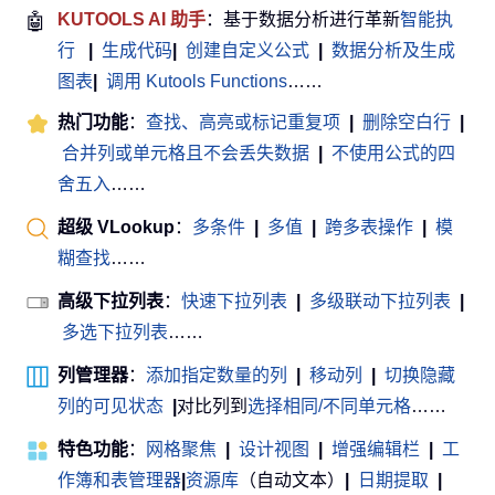
🤖
KUTOOLS AI 助手
：基于数据分析进行革新
智能执
行
|
生成代码
|
创建自定义公式
|
数据分析及生成
图表
|
调用 Kutools Functions
……
热门功能
：
查找、高亮或标记重复项
|
删除空白行
|
合并列或单元格且不会丢失数据
|
不使用公式的四
舍五入
……
超级 VLookup
：
多条件
|
多值
|
跨多表操作
|
模
糊查找
……
高级下拉列表
：
快速下拉列表
|
多级联动下拉列表
|
多选下拉列表
……
列管理器
：
添加指定数量的列
|
移动列
|
切换隐藏
列的可见状态
|
对比列到
选择相同/不同单元格
……
特色功能
：
网格聚焦
|
设计视图
|
增强编辑栏
|
工
作簿和表管理器
|
资源库
（自动文本）
|
日期提取
|