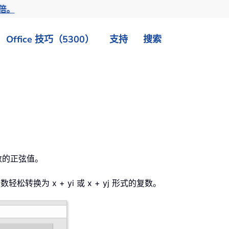
倍。
Office 技巧（5300）
支持
搜索
的复数的正弦值。
松转换为 x + yi 或 x + yj 形式的复数。