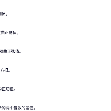
正割值。
数的双曲正割值。
复数的双曲正弦值。
的平方根。
复数的正切值。
格式表示的两个复数的差值。