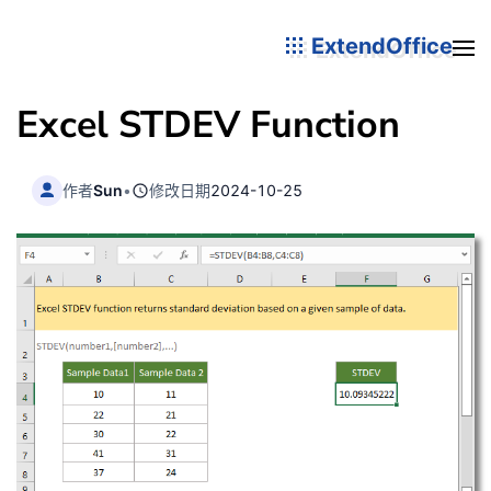
ExtendOffice
Excel STDEV Function
作者
Sun
•
修改日期
2024-10-25