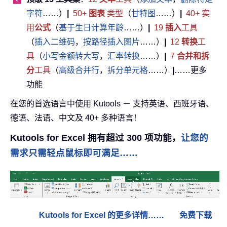
字符
……）
|
50+
图表
类型
（
甘特图
……）
|
40+ 实
用
公式
（
基于生日计算年龄
……）
|
19
插入
工具
（
插入二维码
，
按路径插入图片
……）
|
12
转换
工
具
（
小写金额转大写
，
汇率转换
……）
|
7
合并和拆
分
工具
（
高级合并行
，
拆分单元格
……）
|
……更多
功能
在您的首选语言中使用 Kutools － 支持英语、西班牙语、
德语、法语、中文及 40+ 多种语言！
Kutools for Excel 拥有超过 300 项功能，
让您的
需求只需轻点鼠标即可满足……
Kutools for Excel 的更多详情……
免费下载