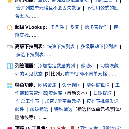
合并列或单元格且不会丢失数据
|
不使用公式的四
舍五入
……
超级 VLookup
：
多条件
|
多值
|
跨多表操作
|
模
糊查找
……
高级下拉列表
：
快速下拉列表
|
多级联动下拉列表
|
多选下拉列表
……
列管理器
：
添加指定数量的列
|
移动列
|
切换隐藏
列的可见状态
|
对比列到
选择相同/不同单元格
……
特色功能
：
网格聚焦
|
设计视图
|
增强编辑栏
|
工
作簿和表管理器
|
资源库
（自动文本）
|
日期提取
|
汇总工作表
|
加密 / 解密单元格
|
按列表批量发送
邮件
|
超级筛选
|
特殊筛选
（筛选粗体单元格/斜体/
删除线等） ......
顶级 15 工具集
：
12
文本
工具
（
添加文本
，
删除特定