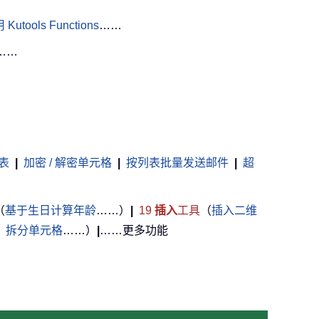
Kutools Functions
……
……
表
|
加密 / 解密单元格
|
按列表批量发送邮件
|
超
（
基于生日计算年龄
……）
|
19
插入
工具
（
插入二维
，
拆分单元格
……）
|
……更多功能