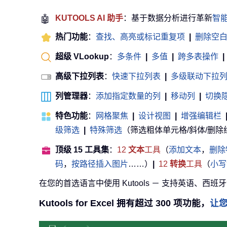
🤖
KUTOOLS AI 助手
：基于数据分析进行革新
智
热门功能
：
查找、高亮或标记重复项
|
删除空
超级 VLookup
：
多条件
|
多值
|
跨多表操作
|
高级下拉列表
：
快速下拉列表
|
多级联动下拉
列管理器
：
添加指定数量的列
|
移动列
|
切换
特色功能
：
网格聚焦
|
设计视图
|
增强编辑栏
级筛选
|
特殊筛选
（筛选粗体单元格/斜体/删除线等） 
顶级 15 工具集
：
12
文本
工具
（
添加文本
，
删除
码
，
按路径插入图片
……）
|
12
转换
工具
（
小写
在您的首选语言中使用 Kutools － 支持英语、西班
Kutools for Excel 拥有超过 300 项功能，
让