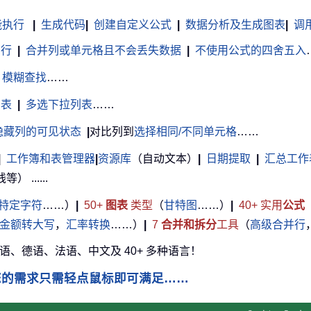
能执行
|
生成代码
|
创建自定义公式
|
数据分析及生成图表
|
调用 
白行
|
合并列或单元格且不会丢失数据
|
不使用公式的四舍五入
模糊查找
……
列表
|
多选下拉列表
……
隐藏列的可见状态
|
对比列到
选择相同/不同单元格
……
|
工作簿和表管理器
|
资源库
（自动文本）
|
日期提取
|
汇总工作
......
特定字符
……）
|
50+
图表
类型
（
甘特图
……）
|
40+ 实用
公式
金额转大写
，
汇率转换
……）
|
7
合并和拆分
工具
（
高级合并行
牙语、德语、法语、中文及 40+ 多种语言！
您的需求只需轻点鼠标即可满足……