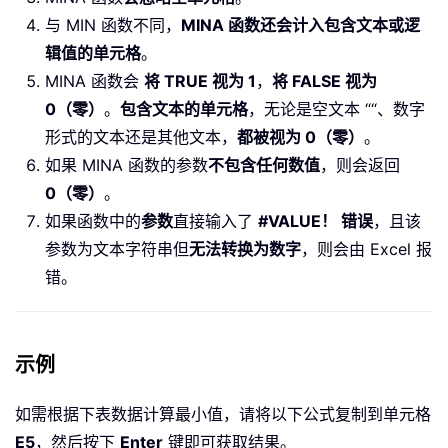
与 MIN 函数不同，
MINA 函数还会计入包含文本或逻
辑值的单元格
。
MINA 函数会
将 TRUE 视为 1
，
将 FALSE 视为
0（零）
。
包含文本的单元格
，无论是空文本 ““、数字
形式的文本还是其他文本，
都被视为 0（零）
。
如果 MINA 函数的参数
不包含任何数值
，则会返回
0（零）
。
如果函数中的
参数
直接输入了
#VALUE！ 错误
，且该
参数为文本字符串但
无法转换为数字
，则会由 Excel 报
错。
示例
如需根据下表数据计算最小值，请将以下公式复制到单元格
E5
，然后按下
Enter
键即可获取结果。