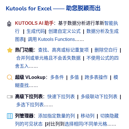
Kutools for Excel —— 助您脱颖而出
🤖
KUTOOLS AI 助手
：基于数据分析进行革新
智能执
行
|
生成代码
|
创建自定义公式
|
数据分析及生成
图表
|
调用 Kutools Functions
……
热门功能
：
查找、高亮或标记重复项
|
删除空白行
|
合并列或单元格且不会丢失数据
|
不使用公式的四
舍五入
……
超级 VLookup
：
多条件
|
多值
|
跨多表操作
|
模
糊查找
……
高级下拉列表
：
快速下拉列表
|
多级联动下拉列表
|
多选下拉列表
……
列管理器
：
添加指定数量的列
|
移动列
|
切换隐藏
列的可见状态
|
对比列到
选择相同/不同单元格
……