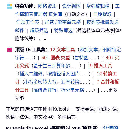
特色功能
：
网格聚焦
|
设计视图
|
增强编辑栏
|
工
作簿和表管理器
|
资源库
（自动文本）
|
日期提取
|
汇总工作表
|
加密 / 解密单元格
|
按列表批量发送
邮件
|
超级筛选
|
特殊筛选
（筛选粗体单元格/斜体/
删除线等） ......
顶级 15 工具集
：
12
文本
工具
（
添加文本
，
删除特定
字符
……）
|
50+
图表
类型
（
甘特图
……）
|
40+ 实
用
公式
（
基于生日计算年龄
……）
|
19
插入
工具
（
插入二维码
，
按路径插入图片
……）
|
12
转换
工
具
（
小写金额转大写
，
汇率转换
……）
|
7
合并和拆
分
工具
（
高级合并行
，
拆分单元格
……）
|
……更多
功能
在您的首选语言中使用 Kutools － 支持英语、西班牙语、
德语、法语、中文及 40+ 多种语言！
Kutools for Excel 拥有超过 300 项功能，
让您的