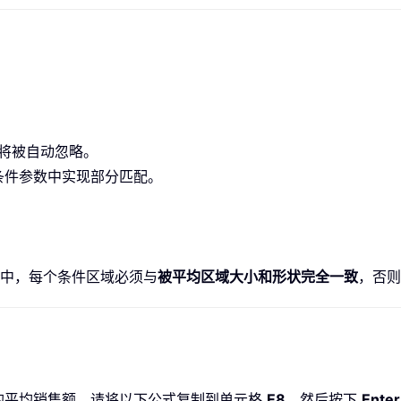
空单元格将被自动忽略。
条件参数中实现部分匹配。
S 函数中，每个条件区域必须与
被平均区域大小和形状完全一致
，否
商品的平均销售额。请将以下公式复制到单元格
E8
，然后按下
Enter