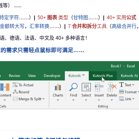
......
特定字符
……）
|
50+
图表
类型
（
甘特图
……）
|
40+ 实用
公式
金额转大写
，
汇率转换
……）
|
7
合并和拆分
工具
（
高级合并行
牙语、德语、法语、中文及 40+ 多种语言！
您的需求只需轻点鼠标即可满足……