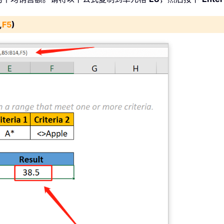
,
F5
)