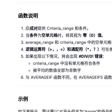
函数说明
应
成对
提供 Criteria_range 和条件。
当
条件
为
空单元格
时，将其视为
零（0）值
。
average_range 和 criteria_range 中的
逻辑运算符（>，，=）和通配符（*，？）
可在
如果出现以下情况，将会出现
#DIV/0! 错误
：
criteria_range 中没有单元格符合条件
被平均的数值全部为非数字
与 AVERAGEIF 函数不同，在 AVERAGEIF
示例
如下表所示，需计算以“A”开头但不为“Apple”的