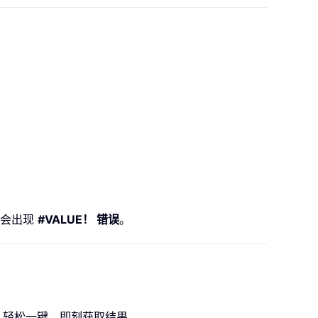
则会出现
#VALUE！ 错误
。
轻松一键，即刻获取结果。