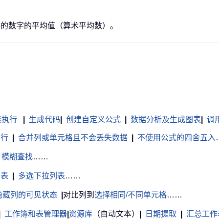
条件的数字的平均值（算术平均数）。
能执行
|
生成代码
|
创建自定义公式
|
数据分析及生成图表
|
调用 
白行
|
合并列或单元格且不会丢失数据
|
不使用公式的四舍五入
模糊查找
……
列表
|
多选下拉列表
……
隐藏列的可见状态
|
对比列到
选择相同/不同单元格
……
|
工作簿和表管理器
|
资源库
（自动文本）
|
日期提取
|
汇总工作