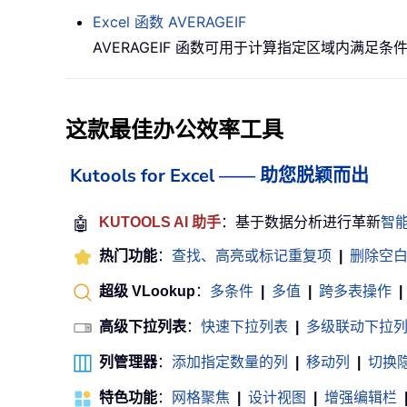
Excel 函数
AVERAGEIF
AVERAGEIF 函数可用于计算指定区域内满足
这款最佳办公效率工具
Kutools for Excel —— 助您脱颖而出
🤖
KUTOOLS AI 助手
：基于数据分析进行革新
智
热门功能
：
查找、高亮或标记重复项
|
删除空
超级 VLookup
：
多条件
|
多值
|
跨多表操作
|
高级下拉列表
：
快速下拉列表
|
多级联动下拉
列管理器
：
添加指定数量的列
|
移动列
|
切换
特色功能
：
网格聚焦
|
设计视图
|
增强编辑栏