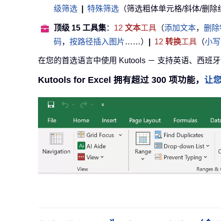
级筛选
|
特殊筛选
（筛选粗体单元格/斜体/删除线等） 
顶级 15 工具集
：
12
文本
工具
（
添加文本
，
删除
码
，
按路径插入图片
……）
|
12
转换
工具
（
小写
在您的首选语言中使用 Kutools － 支持英语、西班
Kutools for Excel 拥有超过 300 项功能，
让