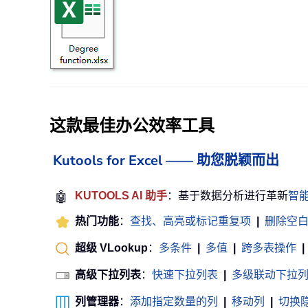
这款最佳办公效率工具
Kutools for Excel —— 助您脱颖而出
🤖
KUTOOLS AI 助手
：基于数据分析进行革新
智
热门功能
：
查找、高亮或标记重复项
|
删除空
超级 VLookup
：
多条件
|
多值
|
跨多表操作
|
高级下拉列表
：
快速下拉列表
|
多级联动下拉
列管理器
：
添加指定数量的列
|
移动列
|
切换