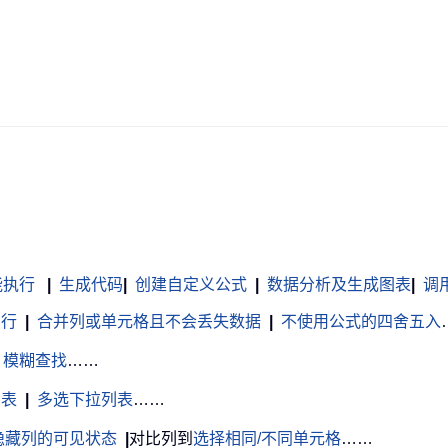
能执行
|
生成代码
|
创建自定义公式
|
数据分析及生成图表
|
调用 
白行
|
合并列或单元格且不会丢失数据
|
不使用公式的四舍五入
模糊查找
……
列表
|
多选下拉列表
……
隐藏列的可见状态
|
对比列到
选择相同/不同单元格
……