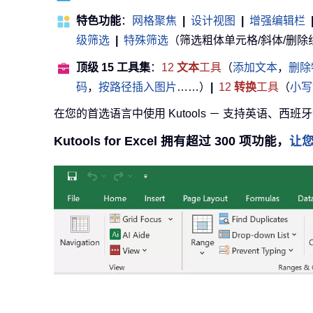
特色功能
：
网格聚焦
|
设计视图
|
增强编辑栏
级筛选
|
特殊筛选
（筛选粗体单元格/斜体/删除线等） 
顶级 15 工具集
：
12
文本
工具
（
添加文本
，
删除
码
，
按路径插入图片
……）
|
12
转换
工具
（
小写
在您的首选语言中使用 Kutools － 支持英语、西班
Kutools for Excel 拥有超过 300 项功能，
让