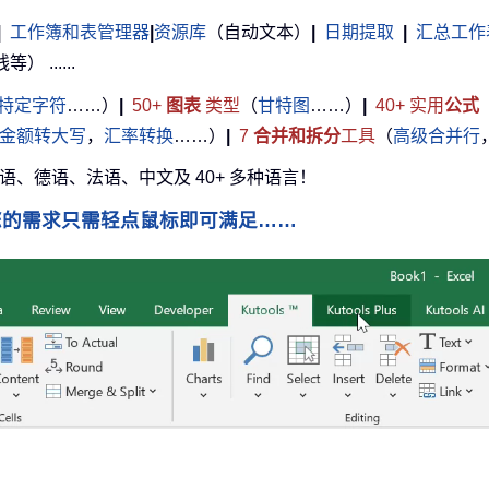
|
工作簿和表管理器
|
资源库
（自动文本）
|
日期提取
|
汇总工作
......
特定字符
……）
|
50+
图表
类型
（
甘特图
……）
|
40+ 实用
公式
金额转大写
，
汇率转换
……）
|
7
合并和拆分
工具
（
高级合并行
牙语、德语、法语、中文及 40+ 多种语言！
您的需求只需轻点鼠标即可满足……