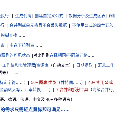
能执行
|
生成代码
|
创建自定义公式
|
数据分析及生成图表
|
调用 
白行
|
合并列或单元格且不会丢失数据
|
不使用公式的四舍五入
模糊查找
……
列表
|
多选下拉列表
……
隐藏列的可见状态
|
对比列到
选择相同/不同单元格
……
|
工作簿和表管理器
|
资源库
（自动文本）
|
日期提取
|
汇总工作
......
特定字符
……）
|
50+
图表
类型
（
甘特图
……）
|
40+ 实用
公式
金额转大写
，
汇率转换
……）
|
7
合并和拆分
工具
（
高级合并行
牙语、德语、法语、中文及 40+ 多种语言！
您的需求只需轻点鼠标即可满足……