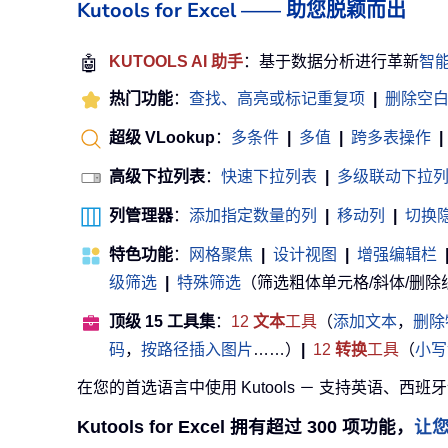
Kutools for Excel —— 助您脱颖而出
🤖
KUTOOLS AI 助手
：基于数据分析进行革新
智
热门功能
：
查找、高亮或标记重复项
|
删除空
超级 VLookup
：
多条件
|
多值
|
跨多表操作
|
高级下拉列表
：
快速下拉列表
|
多级联动下拉
列管理器
：
添加指定数量的列
|
移动列
|
切换
特色功能
：
网格聚焦
|
设计视图
|
增强编辑栏
级筛选
|
特殊筛选
（筛选粗体单元格/斜体/删除线等） 
顶级 15 工具集
：
12
文本
工具
（
添加文本
，
删除
码
，
按路径插入图片
……）
|
12
转换
工具
（
小写
在您的首选语言中使用 Kutools － 支持英语、西班
Kutools for Excel 拥有超过 300 项功能，
让