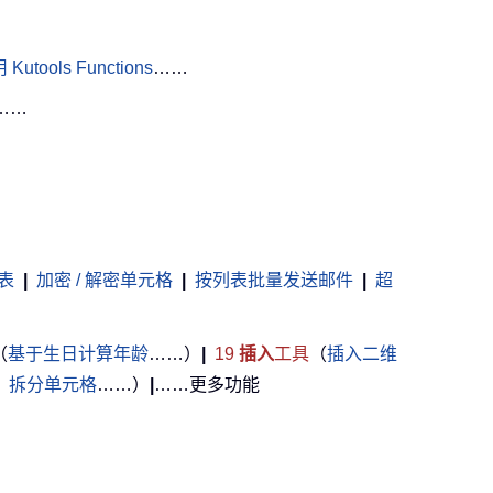
Kutools Functions
……
……
表
|
加密 / 解密单元格
|
按列表批量发送邮件
|
超
（
基于生日计算年龄
……）
|
19
插入
工具
（
插入二维
，
拆分单元格
……）
|
……更多功能