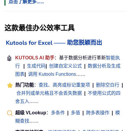
点击了解更多……
这款最佳办公效率工具
Kutools for Excel —— 助您脱颖而出
🤖
KUTOOLS AI 助手
：基于数据分析进行革新
智能执
行
|
生成代码
|
创建自定义公式
|
数据分析及生成
图表
|
调用 Kutools Functions
……
热门功能
：
查找、高亮或标记重复项
|
删除空白行
|
合并列或单元格且不会丢失数据
|
不使用公式的四
舍五入
……
超级 VLookup
：
多条件
|
多值
|
跨多表操作
|
模
糊查找
……