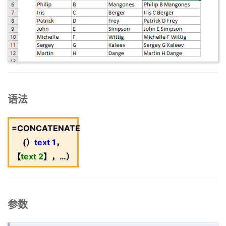
语法
=CONCATENATE
(）
text 1
，
【
text 2
】，…）
参数