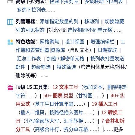
高级下拉列表
：
快速下拉列表
|
多级联动下拉列表
|
多选下拉列表
……
列管理器
：
添加指定数量的列
|
移动列
|
切换隐藏
列的可见状态
|
对比列到
选择相同/不同单元格
……
特色功能
：
网格聚焦
|
设计视图
|
增强编辑栏
|
工
作簿和表管理器
|
资源库
（自动文本）
|
日期提取
|
汇总工作表
|
加密 / 解密单元格
|
按列表批量发送
邮件
|
超级筛选
|
特殊筛选
（筛选粗体单元格/斜体/
删除线等） ......
顶级 15 工具集
：
12
文本
工具
（
添加文本
，
删除特定
字符
……）
|
50+
图表
类型
（
甘特图
……）
|
40+ 实
用
公式
（
基于生日计算年龄
……）
|
19
插入
工具
（
插入二维码
，
按路径插入图片
……）
|
12
转换
工
具
（
小写金额转大写
，
汇率转换
……）
|
7
合并和拆
分
工具
（
高级合并行
，
拆分单元格
……）
|
……更多