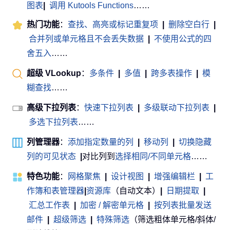
图表
|
调用 Kutools Functions
……
热门功能
：
查找、高亮或标记重复项
|
删除空白行
|
合并列或单元格且不会丢失数据
|
不使用公式的四
舍五入
……
超级 VLookup
：
多条件
|
多值
|
跨多表操作
|
模
糊查找
……
高级下拉列表
：
快速下拉列表
|
多级联动下拉列表
|
多选下拉列表
……
列管理器
：
添加指定数量的列
|
移动列
|
切换隐藏
列的可见状态
|
对比列到
选择相同/不同单元格
……
特色功能
：
网格聚焦
|
设计视图
|
增强编辑栏
|
工
作簿和表管理器
|
资源库
（自动文本）
|
日期提取
|
汇总工作表
|
加密 / 解密单元格
|
按列表批量发送
邮件
|
超级筛选
|
特殊筛选
（筛选粗体单元格/斜体/