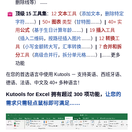
删除线等） ......
顶级 15 工具集
：
12
文本
工具
（
添加文本
，
删除特定
字符
……）
|
50+
图表
类型
（
甘特图
……）
|
40+ 实
用
公式
（
基于生日计算年龄
……）
|
19
插入
工具
（
插入二维码
，
按路径插入图片
……）
|
12
转换
工
具
（
小写金额转大写
，
汇率转换
……）
|
7
合并和拆
分
工具
（
高级合并行
，
拆分单元格
……）
|
……更多
功能
在您的首选语言中使用 Kutools － 支持英语、西班牙语、
德语、法语、中文及 40+ 多种语言！
Kutools for Excel 拥有超过 300 项功能，
让您的
需求只需轻点鼠标即可满足……