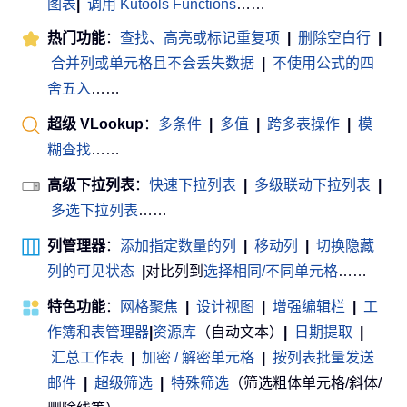
图表
|
调用 Kutools Functions
……
热门功能
：
查找、高亮或标记重复项
|
删除空白行
|
合并列或单元格且不会丢失数据
|
不使用公式的四
舍五入
……
超级 VLookup
：
多条件
|
多值
|
跨多表操作
|
模
糊查找
……
高级下拉列表
：
快速下拉列表
|
多级联动下拉列表
|
多选下拉列表
……
列管理器
：
添加指定数量的列
|
移动列
|
切换隐藏
列的可见状态
|
对比列到
选择相同/不同单元格
……
特色功能
：
网格聚焦
|
设计视图
|
增强编辑栏
|
工
作簿和表管理器
|
资源库
（自动文本）
|
日期提取
|
汇总工作表
|
加密 / 解密单元格
|
按列表批量发送
邮件
|
超级筛选
|
特殊筛选
（筛选粗体单元格/斜体/