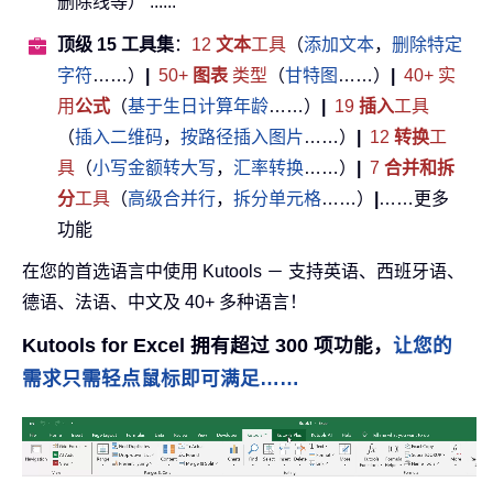
删除线等） ......
顶级 15 工具集
：
12
文本
工具
（
添加文本
，
删除特定
字符
……）
|
50+
图表
类型
（
甘特图
……）
|
40+ 实
用
公式
（
基于生日计算年龄
……）
|
19
插入
工具
（
插入二维码
，
按路径插入图片
……）
|
12
转换
工
具
（
小写金额转大写
，
汇率转换
……）
|
7
合并和拆
分
工具
（
高级合并行
，
拆分单元格
……）
|
……更多
功能
在您的首选语言中使用 Kutools － 支持英语、西班牙语、
德语、法语、中文及 40+ 多种语言！
Kutools for Excel 拥有超过 300 项功能，
让您的
需求只需轻点鼠标即可满足……