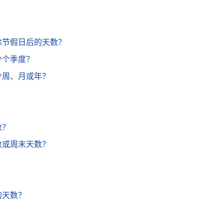
剔除节假日后的天数？
少个季度？
多少周、月或年？
？
数？
日数或周末天数？
？
的天数？