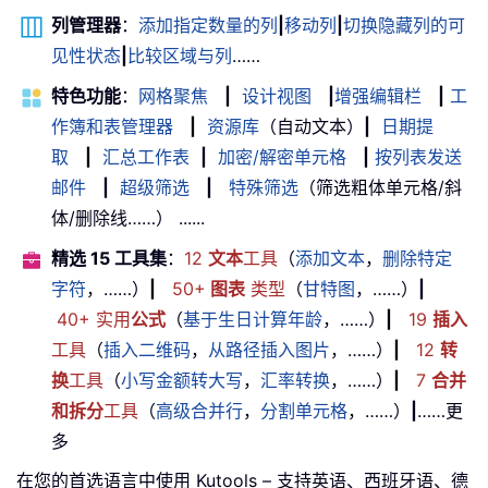
列管理器
：
添加指定数量的列
|
移动列
|
切换隐藏列的可
见性状态
|
比较区域与列
……
特色功能
：
网格聚焦
|
设计视图
|
增强编辑栏
|
工
作簿和表管理器
|
资源库
（自动文本）
|
日期提
取
|
汇总工作表
|
加密/解密单元格
|
按列表发送
邮件
|
超级筛选
|
特殊筛选
（筛选粗体单元格/斜
体/删除线……） ......
精选 15 工具集
：
12
文本
工具
（
添加文本
，
删除特定
字符
，……）
|
50+
图表
类型
（
甘特图
，……）
|
40+ 实用
公式
（
基于生日计算年龄
，……）
|
19
插入
工具
（
插入二维码
，
从路径插入图片
，……）
|
12
转
换
工具
（
小写金额转大写
，
汇率转换
，……）
|
7
合并
和拆分
工具
（
高级合并行
，
分割单元格
，……）
|
……更
多
在您的首选语言中使用 Kutools – 支持英语、西班牙语、德