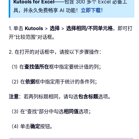
Kutools for Excel
——包含 300 多个 Excel 必备工
具，并永久免费畅享 AI 功能！
立即下载！
1. 单击
Kutools
>
选择
>
选择相同/不同单元格
，即可打
开“比较范围”对话框。
2. 在打开的对话框中，请按以下步骤操作：
（1) 在
查找值所在
框中指定要统计值的列；
（2) 在
依据
框中指定用于统计的条件列；
注意
：若两列标题相同，请勾选
包含标题
选项。
（3) 在“查找”部分中勾选
相同值
选项；
（4) 单击
确定
按钮。