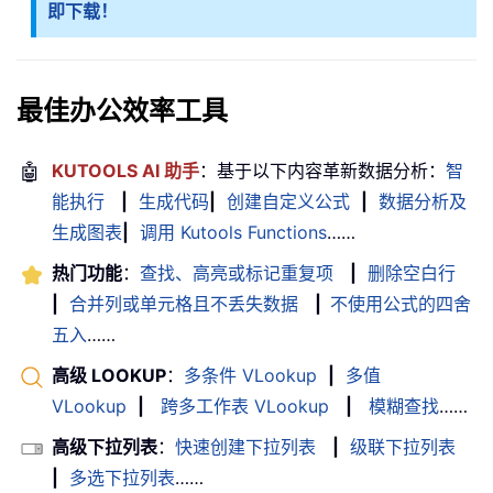
即下载！
最佳办公效率工具
🤖
KUTOOLS AI 助手
：基于以下内容革新数据分析：
智
能执行
|
生成代码
|
创建自定义公式
|
数据分析及
生成图表
|
调用 Kutools Functions
……
热门功能
：
查找、高亮或标记重复项
|
删除空白行
|
合并列或单元格且不丢失数据
|
不使用公式的四舍
五入
……
高级 LOOKUP
：
多条件 VLookup
|
多值
VLookup
|
跨多工作表 VLookup
|
模糊查找
……
高级下拉列表
：
快速创建下拉列表
|
级联下拉列表
|
多选下拉列表
……