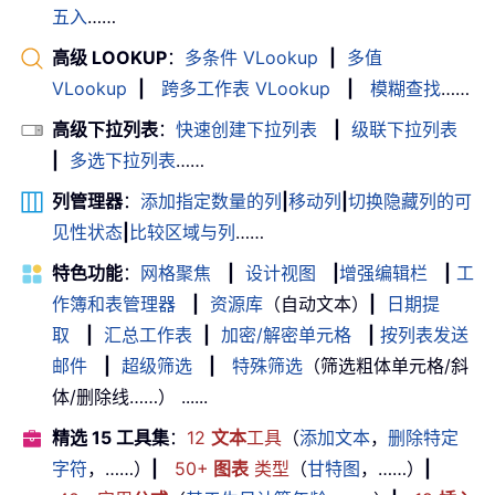
五入
……
高级 LOOKUP
：
多条件 VLookup
|
多值
VLookup
|
跨多工作表 VLookup
|
模糊查找
……
高级下拉列表
：
快速创建下拉列表
|
级联下拉列表
|
多选下拉列表
……
列管理器
：
添加指定数量的列
|
移动列
|
切换隐藏列的可
见性状态
|
比较区域与列
……
特色功能
：
网格聚焦
|
设计视图
|
增强编辑栏
|
工
作簿和表管理器
|
资源库
（自动文本）
|
日期提
取
|
汇总工作表
|
加密/解密单元格
|
按列表发送
邮件
|
超级筛选
|
特殊筛选
（筛选粗体单元格/斜
体/删除线……） ......
精选 15 工具集
：
12
文本
工具
（
添加文本
，
删除特定
字符
，……）
|
50+
图表
类型
（
甘特图
，……）
|