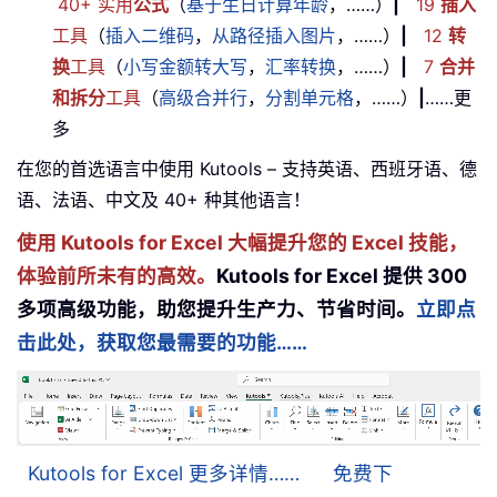
40+ 实用
公式
（
基于生日计算年龄
，……）
|
19
插入
工具
（
插入二维码
，
从路径插入图片
，……）
|
12
转
换
工具
（
小写金额转大写
，
汇率转换
，……）
|
7
合并
和拆分
工具
（
高级合并行
，
分割单元格
，……）
|
……更
多
在您的首选语言中使用 Kutools – 支持英语、西班牙语、德
语、法语、中文及 40+ 种其他语言！
使用 Kutools for Excel 大幅提升您的 Excel 技能，
体验前所未有的高效。
Kutools for Excel 提供 300
多项高级功能，助您提升生产力、节省时间。
立即点
击此处，获取您最需要的功能……
Kutools for Excel 更多详情……
免费下