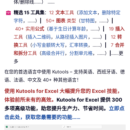
体/删除线……） ......
精选 15 工具集
：
12
文本
工具
（
添加文本
，
删除特定
字符
，……）
|
50+
图表
类型
（
甘特图
，……）
|
40+ 实用
公式
（
基于生日计算年龄
，……）
|
19
插入
工具
（
插入二维码
，
从路径插入图片
，……）
|
12
转
换
工具
（
小写金额转大写
，
汇率转换
，……）
|
7
合并
和拆分
工具
（
高级合并行
，
分割单元格
，……）
|
……更
多
在您的首选语言中使用 Kutools – 支持英语、西班牙语、德
语、法语、中文及 40+ 种其他语言！
使用 Kutools for Excel 大幅提升您的 Excel 技能，
体验前所未有的高效。
Kutools for Excel 提供 300
多项高级功能，助您提升生产力、节省时间。
立即点
击此处，获取您最需要的功能……