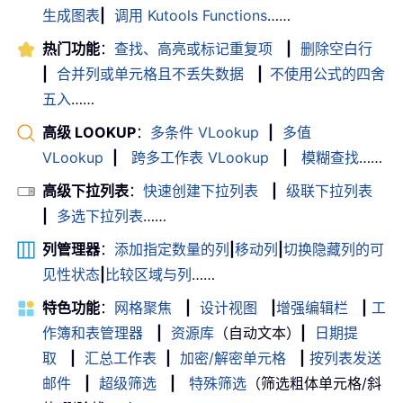
生成图表
|
调用 Kutools Functions
……
热门功能
：
查找、高亮或标记重复项
|
删除空白行
|
合并列或单元格且不丢失数据
|
不使用公式的四舍
五入
……
高级 LOOKUP
：
多条件 VLookup
|
多值
VLookup
|
跨多工作表 VLookup
|
模糊查找
……
高级下拉列表
：
快速创建下拉列表
|
级联下拉列表
|
多选下拉列表
……
列管理器
：
添加指定数量的列
|
移动列
|
切换隐藏列的可
见性状态
|
比较区域与列
……
特色功能
：
网格聚焦
|
设计视图
|
增强编辑栏
|
工
作簿和表管理器
|
资源库
（自动文本）
|
日期提
取
|
汇总工作表
|
加密/解密单元格
|
按列表发送
邮件
|
超级筛选
|
特殊筛选
（筛选粗体单元格/斜