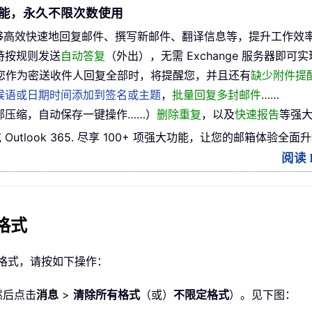
0 多项功能，永久不限次数使用
够高效快速地回复邮件、撰写新邮件、翻译信息等，提升工作效
持按规则发送
自动答复
（外出），无需 Exchange 服务器即可实
您作为密送收件人回复全部时，将提醒您，并且还有
缺少附件提
候语或日期时间添加到签名或主题
，
批量回复多封邮件
……
部压缩，自动保存一键操作……）
删除重复
，以及
快速报告
等强大
 或 Outlook 365. 尽享 100+ 项强大功能，让您的邮箱体验全面
阅读 K
本格式
全部格式，请按如下操作：
然后点击
消息
>
清除所有格式
（或）
不限定格式
）。见下图：