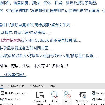
松处理邮件，涵盖回复、摘要、优化、扩展、翻译及撰写等功能。
AP）
/
定时发送邮件
/
发送邮件时按规则自动抄送密送
/
自动转发（
骗邮件
/
删除重复邮件
/
高级搜索
/
整合文件夹
……
自动保存
/
自动拆离
/
自动压缩
……
到达时提醒您
/
最小化 Outlook 而不是直接关闭
……
件
/
🕘显示发送者当前时间时区
……
中提取添加联系人
/
将联系人组拆分为个人组
/
移除生日提醒
……
西班牙语、德语、法语、中文等 40 多种语言！
即下载，让效率倍增！