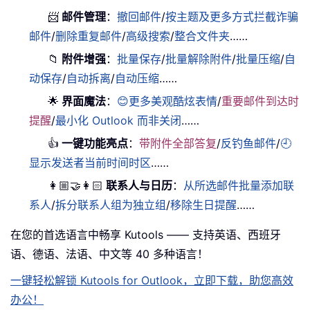
📨
邮件管理
：
撤回邮件
/
按主题及更多方式拦截诈骗
邮件
/
删除重复邮件
/
高级搜索
/
整合文件夹
……
📁
附件增强
：
批量保存
/
批量解除附件
/
批量压缩
/
自
动保存
/
自动拆离
/
自动压缩
……
🌟
界面魔法
：
😊更多美观酷炫表情
/
重要邮件到达时
提醒
/
最小化 Outlook 而非关闭
……
👍
一键功能亮点
：
带附件全部答复
/
反钓鱼邮件
/
🕘
显示发送者当前时间时区
……
👩🏼‍🤝‍👩🏻
联系人与日历
：
从所选邮件批量添加联
系人
/
拆分联系人组为独立组
/
移除生日提醒
……
在您的首选语言中畅享 Kutools —— 支持英语、西班牙
语、德语、法语、中文等 40 多种语言！
一键轻松解锁 Kutools for Outlook，立即下载，助您高效
办公！