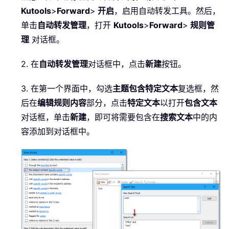
Kutools
>
Forward
>
开启
，启用自动转发工具。然后，
单击
自动转发管理
，打开
Kutools
>
Forward
>
规则管
理
对话框。
2. 在
自动转发管理
对话框中，点击
新建
按钮。
3. 在第一个界面中，勾选
主题包含特定文本
复选框，然
后在
编辑规则内容
部分，点击
特定文本
以打开
包含文本
对话框，单击
新建
，即可将需要包含在
搜索文本
中的内
容添加到对话框中。