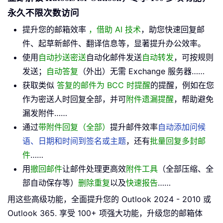
永久不限次数访问
提升您的邮箱效率
，借助 AI 技术
，助您快速回复邮
件、起草新邮件、翻译信息等，显著提升办公效率。
使用
自动抄送密送
自动化邮件发送
自动转发
，可按规则
发送；
自动答复
（外出）无需 Exchange 服务器……
获取类似
答复的邮件为 BCC 时提醒
的提醒，例如在您
作为密送人时回复全部，并可
附件遗漏提醒
，帮助避免
漏发附件……
通过
带附件回复（全部）
提升邮件效率
自动添加问候
语、日期和时间到签名或主题
，还有
批量回复多封邮
件
……
用
撤回邮件
让邮件处理更高效
附件工具
（全部压缩、全
部自动保存等）
删除重复
以及
快速报告
……
用这些高级功能，全面提升您的 Outlook 2024 - 2010 或
Outlook 365. 享受 100+ 项强大功能，升级您的邮箱体