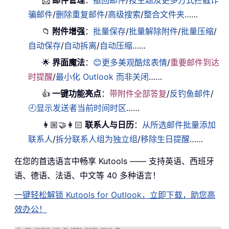
📨
邮件管理
：
撤回邮件
/
按主题及更多方式拦截诈
骗邮件
/
删除重复邮件
/
高级搜索
/
整合文件夹
……
📁
附件增强
：
批量保存
/
批量解除附件
/
批量压缩
/
自动保存
/
自动拆离
/
自动压缩
……
🌟
界面魔法
：
😊更多美观酷炫表情
/
重要邮件到达
时提醒
/
最小化 Outlook 而非关闭
……
👍
一键功能亮点
：
带附件全部答复
/
反钓鱼邮件
/
🕘显示发送者当前时间时区
……
👩🏼‍🤝‍👩🏻
联系人与日历
：
从所选邮件批量添加
联系人
/
拆分联系人组为独立组
/
移除生日提醒
……
在您的首选语言中畅享 Kutools —— 支持英语、西班牙
语、德语、法语、中文等 40 多种语言！
一键轻松解锁 Kutools for Outlook，立即下载，助您高
效办公！