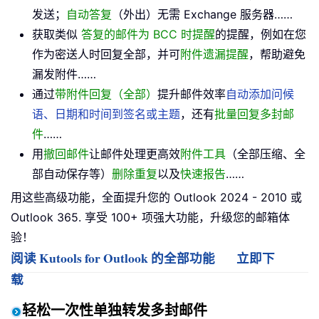
发送；
自动答复
（外出）无需 Exchange 服务器……
获取类似
答复的邮件为 BCC 时提醒
的提醒，例如在您
作为密送人时回复全部，并可
附件遗漏提醒
，帮助避免
漏发附件……
通过
带附件回复（全部）
提升邮件效率
自动添加问候
语、日期和时间到签名或主题
，还有
批量回复多封邮
件
……
用
撤回邮件
让邮件处理更高效
附件工具
（全部压缩、全
部自动保存等）
删除重复
以及
快速报告
……
用这些高级功能，全面提升您的 Outlook 2024 - 2010 或
Outlook 365. 享受 100+ 项强大功能，升级您的邮箱体
验！
阅读 Kutools for Outlook 的全部功能
立即下
载
轻松一次性单独转发多封邮件