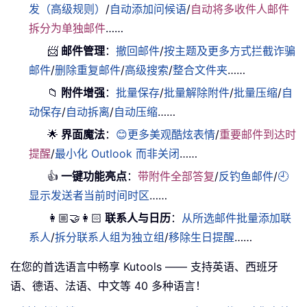
发（高级规则）
/
自动添加问候语
/
自动将多收件人邮件
拆分为单独邮件
……
📨
邮件管理
：
撤回邮件
/
按主题及更多方式拦截诈骗
邮件
/
删除重复邮件
/
高级搜索
/
整合文件夹
……
📁
附件增强
：
批量保存
/
批量解除附件
/
批量压缩
/
自
动保存
/
自动拆离
/
自动压缩
……
🌟
界面魔法
：
😊更多美观酷炫表情
/
重要邮件到达时
提醒
/
最小化 Outlook 而非关闭
……
👍
一键功能亮点
：
带附件全部答复
/
反钓鱼邮件
/
🕘
显示发送者当前时间时区
……
👩🏼‍🤝‍👩🏻
联系人与日历
：
从所选邮件批量添加联
系人
/
拆分联系人组为独立组
/
移除生日提醒
……
在您的首选语言中畅享 Kutools —— 支持英语、西班牙
语、德语、法语、中文等 40 多种语言！