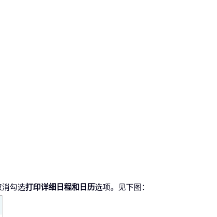
取消勾选
打印详细日程和日历
选项。见下图：