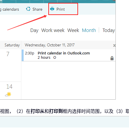
历视图，（2）在
打印从
和
打印到
框内选择时间范围，以及（3）