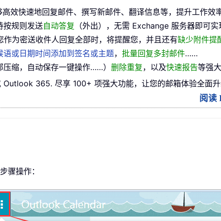
够高效快速地回复邮件、撰写新邮件、翻译信息等，提升工作效
持按规则发送
自动答复
（外出），无需 Exchange 服务器即可实
您作为密送收件人回复全部时，将提醒您，并且还有
缺少附件提
候语或日期时间添加到签名或主题
，
批量回复多封邮件
……
部压缩，自动保存一键操作……）
删除重复
，以及
快速报告
等强大
 或 Outlook 365. 尽享 100+ 项强大功能，让您的邮箱体验全面
阅读 K
以下步骤操作：