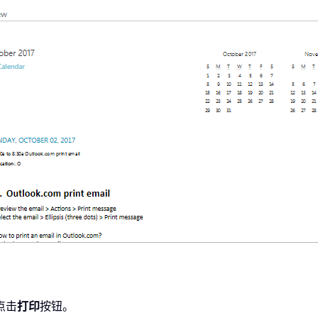
点击
打印
按钮。