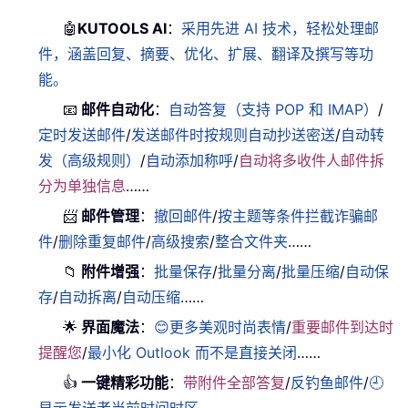
🤖
KUTOOLS AI
：
采用先进 AI 技术，轻松处理邮
件，涵盖回复、摘要、优化、扩展、翻译及撰写等功
能。
📧
邮件自动化
：
自动答复（支持 POP 和 IMAP）
/
定时发送邮件
/
发送邮件时按规则自动抄送密送
/
自动转
发（高级规则）
/
自动添加称呼
/
自动将多收件人邮件拆
分为单独信息
……
📨
邮件管理
：
撤回邮件
/
按主题等条件拦截诈骗邮
件
/
删除重复邮件
/
高级搜索
/
整合文件夹
……
📁
附件增强
：
批量保存
/
批量分离
/
批量压缩
/
自动保
存
/
自动拆离
/
自动压缩
……
🌟
界面魔法
：
😊更多美观时尚表情
/
重要邮件到达时
提醒您
/
最小化 Outlook 而不是直接关闭
……
👍
一键精彩功能
：
带附件全部答复
/
反钓鱼邮件
/
🕘