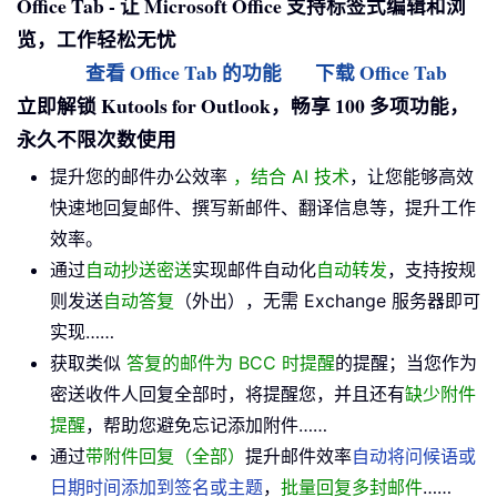
Office Tab - 让 Microsoft Office 支持标签式编辑和浏
览，工作轻松无忧
查看 Office Tab 的功能
下载 Office Tab
立即解锁 Kutools for Outlook，畅享 100 多项功能，
永久不限次数使用
提升您的邮件办公效率
，结合 AI 技术
，让您能够高效
快速地回复邮件、撰写新邮件、翻译信息等，提升工作
效率。
通过
自动抄送密送
实现邮件自动化
自动转发
，支持按规
则发送
自动答复
（外出），无需 Exchange 服务器即可
实现……
获取类似
答复的邮件为 BCC 时提醒
的提醒；当您作为
密送收件人回复全部时，将提醒您，并且还有
缺少附件
提醒
，帮助您避免忘记添加附件……
通过
带附件回复（全部）
提升邮件效率
自动将问候语或
日期时间添加到签名或主题
，
批量回复多封邮件
……