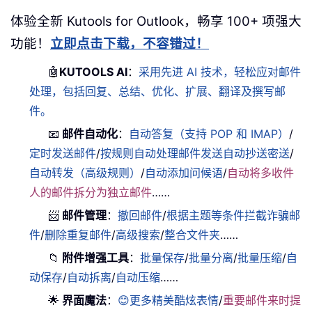
体验全新 Kutools for Outlook，畅享 100+ 项强大
功能！
立即点击下载，不容错过！
🤖
KUTOOLS AI
：
采用先进 AI 技术，轻松应对邮件
处理，包括回复、总结、优化、扩展、翻译及撰写邮
件。
📧
邮件自动化
：
自动答复（支持 POP 和 IMAP）
/
定时发送邮件
/
按规则自动处理邮件发送自动抄送密送
/
自动转发（高级规则）
/
自动添加问候语
/
自动将多收件
人的邮件拆分为独立邮件
……
📨
邮件管理
：
撤回邮件
/
根据主题等条件拦截诈骗邮
件
/
删除重复邮件
/
高级搜索
/
整合文件夹
……
📁
附件增强工具
：
批量保存
/
批量分离
/
批量压缩
/
自
动保存
/
自动拆离
/
自动压缩
……
🌟
界面魔法
：
😊更多精美酷炫表情
/
重要邮件来时提