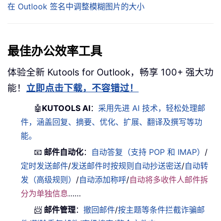
在 Outlook 签名中调整模糊图片的大小
最佳办公效率工具
体验全新 Kutools for Outlook，畅享 100+ 强大功
能！
立即点击下载，不容错过！
🤖
KUTOOLS AI
：
采用先进 AI 技术，轻松处理邮
件，涵盖回复、摘要、优化、扩展、翻译及撰写等功
能。
📧
邮件自动化
：
自动答复（支持 POP 和 IMAP）
/
定时发送邮件
/
发送邮件时按规则自动抄送密送
/
自动转
发（高级规则）
/
自动添加称呼
/
自动将多收件人邮件拆
分为单独信息
……
📨
邮件管理
：
撤回邮件
/
按主题等条件拦截诈骗邮