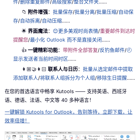
件
/
删除重复邮件
/
高级搜索
/
整合文件夹
……
📁
附件增强
：
批量保存
/
批量分离
/
批量压缩
/
自动保
存
/
自动拆离
/
自动压缩
……
🌟
界面魔法
：
😊更多美观时尚表情
/
重要邮件到达时
提醒您
/
最小化 Outlook 而不是直接关闭
……
👍
一键精彩功能
：
带附件全部答复
/
反钓鱼邮件
/
🕘
显示发送者当前时间时区
……
👩🏼‍🤝‍👩🏻
联系人与日历
：
批量从选定邮件中提取
添加联系人
/
将联系人组拆分为个人组
/
移除生日提醒
……
在您的首选语言中畅享 Kutools —— 支持英语、西班牙
语、德语、法语、中文等 40 多种语言！
一键解锁 Kutools for Outlook，告别等待，立即下载，让
效率倍增！