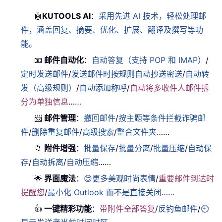
🤖
KUTOOLS AI
：
采用先进 AI 技术，轻松处理邮
件，涵盖回复、摘要、优化、扩展、翻译及撰写等功
能。
📧
邮件自动化
：
自动答复（支持 POP 和 IMAP）
/
定时发送邮件
/
发送邮件时按规则自动抄送密送
/
自动转
发（高级规则）
/
自动添加称呼
/
自动将多收件人邮件拆
分为单独信息
……
📨
邮件管理
：
撤回邮件
/
按主题等条件拦截诈骗邮
件
/
删除重复邮件
/
高级搜索
/
整合文件夹
……
📁
附件增强
：
批量保存
/
批量分离
/
批量压缩
/
自动保
存
/
自动拆离
/
自动压缩
……
🌟
界面魔法
：
😊更多美观时尚表情
/
重要邮件到达时
提醒您
/
最小化 Outlook 而不是直接关闭
……
👍
一键精彩功能
：
带附件全部答复
/
反钓鱼邮件
/
🕘