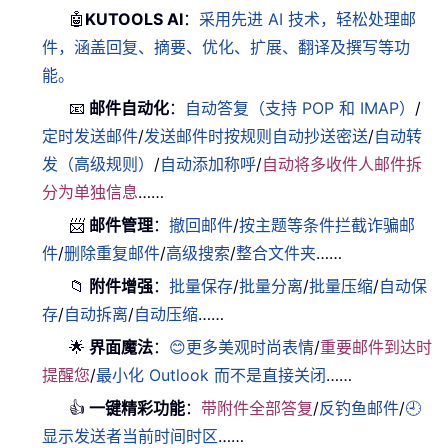
🤖
KUTOOLS AI
：
采用先进 AI 技术，轻松处理邮
件，涵盖回复、摘要、优化、扩展、翻译及撰写等功
能。
📧
邮件自动化
：
自动答复（支持 POP 和 IMAP）
/
定时发送邮件
/
发送邮件时按规则自动抄送密送
/
自动转
发（高级规则）
/
自动添加称呼
/
自动将多收件人邮件拆
分为单独信息
……
📨
邮件管理
：
撤回邮件
/
按主题等条件拦截诈骗邮
件
/
删除重复邮件
/
高级搜索
/
整合文件夹
……
📁
附件增强
：
批量保存
/
批量分离
/
批量压缩
/
自动保
存
/
自动拆离
/
自动压缩
……
🌟
界面魔法
：
😊更多美观时尚表情
/
重要邮件到达时
提醒您
/
最小化 Outlook 而不是直接关闭
……
👍
一键精彩功能
：
带附件全部答复
/
反钓鱼邮件
/
🕘
显示发送者当前时间时区
……