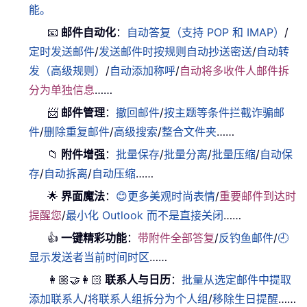
能。
📧
邮件自动化
：
自动答复（支持 POP 和 IMAP）
/
定时发送邮件
/
发送邮件时按规则自动抄送密送
/
自动转
发（高级规则）
/
自动添加称呼
/
自动将多收件人邮件拆
分为单独信息
……
📨
邮件管理
：
撤回邮件
/
按主题等条件拦截诈骗邮
件
/
删除重复邮件
/
高级搜索
/
整合文件夹
……
📁
附件增强
：
批量保存
/
批量分离
/
批量压缩
/
自动保
存
/
自动拆离
/
自动压缩
……
🌟
界面魔法
：
😊更多美观时尚表情
/
重要邮件到达时
提醒您
/
最小化 Outlook 而不是直接关闭
……
👍
一键精彩功能
：
带附件全部答复
/
反钓鱼邮件
/
🕘
显示发送者当前时间时区
……
👩🏼‍🤝‍👩🏻
联系人与日历
：
批量从选定邮件中提取
添加联系人
/
将联系人组拆分为个人组
/
移除生日提醒
……