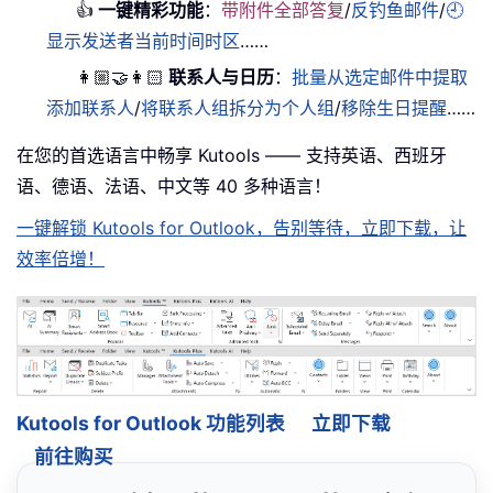
👍
一键精彩功能
：
带附件全部答复
/
反钓鱼邮件
/
🕘
显示发送者当前时间时区
……
👩🏼‍🤝‍👩🏻
联系人与日历
：
批量从选定邮件中提取
添加联系人
/
将联系人组拆分为个人组
/
移除生日提醒
……
在您的首选语言中畅享 Kutools —— 支持英语、西班牙
语、德语、法语、中文等 40 多种语言！
一键解锁 Kutools for Outlook，告别等待，立即下载，让
效率倍增！
Kutools for Outlook 功能列表
立即下载
前往购买