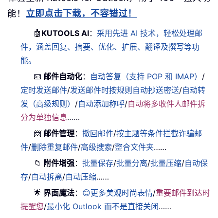
能！
立即点击下载，不容错过！
🤖
KUTOOLS AI
：
采用先进 AI 技术，轻松处理邮
件，涵盖回复、摘要、优化、扩展、翻译及撰写等功
能。
📧
邮件自动化
：
自动答复（支持 POP 和 IMAP）
/
定时发送邮件
/
发送邮件时按规则自动抄送密送
/
自动转
发（高级规则）
/
自动添加称呼
/
自动将多收件人邮件拆
分为单独信息
……
📨
邮件管理
：
撤回邮件
/
按主题等条件拦截诈骗邮
件
/
删除重复邮件
/
高级搜索
/
整合文件夹
……
📁
附件增强
：
批量保存
/
批量分离
/
批量压缩
/
自动保
存
/
自动拆离
/
自动压缩
……
🌟
界面魔法
：
😊更多美观时尚表情
/
重要邮件到达时
提醒您
/
最小化 Outlook 而不是直接关闭
……