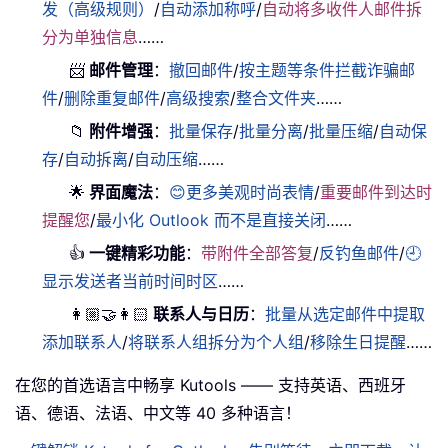
发（高级规则）
/
自动添加称呼
/
自动将多收件人邮件拆
分为单独信息
……
📨
邮件管理
：
撤回邮件
/
按主题等条件拦截诈骗邮
件
/
删除重复邮件
/
高级搜索
/
整合文件夹
……
📁
附件增强
：
批量保存
/
批量分离
/
批量压缩
/
自动保
存
/
自动拆离
/
自动压缩
……
🌟
界面魔法
：
😊更多美观时尚表情
/
重要邮件到达时
提醒您
/
最小化 Outlook 而不是直接关闭
……
👍
一键精彩功能
：
带附件全部答复
/
反钓鱼邮件
/
🕘
显示发送者当前时间时区
……
👩🏼‍🤝‍👩🏻
联系人与日历
：
批量从选定邮件中提取
添加联系人
/
将联系人组拆分为个人组
/
移除生日提醒
……
在您的首选语言中畅享 Kutools —— 支持英语、西班牙
语、德语、法语、中文等 40 多种语言！