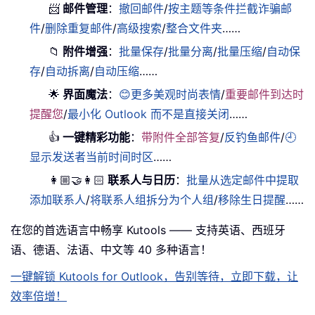
📨
邮件管理
：
撤回邮件
/
按主题等条件拦截诈骗邮
件
/
删除重复邮件
/
高级搜索
/
整合文件夹
……
📁
附件增强
：
批量保存
/
批量分离
/
批量压缩
/
自动保
存
/
自动拆离
/
自动压缩
……
🌟
界面魔法
：
😊更多美观时尚表情
/
重要邮件到达时
提醒您
/
最小化 Outlook 而不是直接关闭
……
👍
一键精彩功能
：
带附件全部答复
/
反钓鱼邮件
/
🕘
显示发送者当前时间时区
……
👩🏼‍🤝‍👩🏻
联系人与日历
：
批量从选定邮件中提取
添加联系人
/
将联系人组拆分为个人组
/
移除生日提醒
……
在您的首选语言中畅享 Kutools —— 支持英语、西班牙
语、德语、法语、中文等 40 多种语言！
一键解锁 Kutools for Outlook，告别等待，立即下载，让
效率倍增！