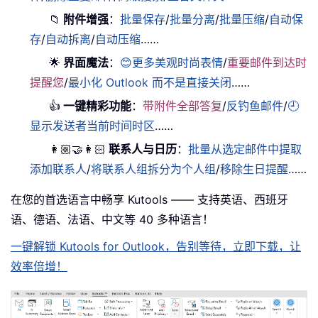
📁
附件增强
：
批量保存
/
批量分离
/
批量压缩
/
自动保
存
/
自动拆离
/
自动压缩
……
🌟
界面魔法
：
😊更多美观时尚表情
/
重要邮件到达时
提醒您
/
最小化 Outlook 而不是直接关闭
……
👍
一键精彩功能
：
带附件全部答复
/
反钓鱼邮件
/
🕘
显示发送者当前时间时区
……
👩🏼‍🤝‍👩🏻
联系人与日历
：
批量从选定邮件中提取
添加联系人
/
将联系人组拆分为个人组
/
移除生日提醒
……
在您的首选语言中畅享 Kutools —— 支持英语、西班牙
语、德语、法语、中文等 40 多种语言！
一键解锁 Kutools for Outlook，告别等待，立即下载，让
效率倍增！