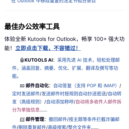
在 Outlook 中移除重复的法定节假日条目
最佳办公效率工具
体验全新 Kutools for Outlook，畅享 100+ 强大功
能！
立即点击下载，不容错过！
🤖
KUTOOLS AI
：
采用先进 AI 技术，轻松处理邮
件，涵盖回复、摘要、优化、扩展、翻译及撰写等功
能。
📧
邮件自动化
：
自动答复（支持 POP 和 IMAP）
/
定时发送邮件
/
发送邮件时按规则自动抄送密送
/
自动转
发（高级规则）
/
自动添加称呼
/
自动将多收件人邮件拆
分为单独信息
……
📨
邮件管理
：
撤回邮件
/
按主题等条件拦截诈骗邮
件
/
删除重复邮件
/
高级搜索
/
整合文件夹
……