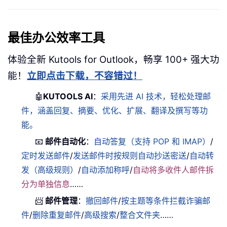
最佳办公效率工具
体验全新 Kutools for Outlook，畅享 100+ 强大功
能！
立即点击下载，不容错过！
🤖
KUTOOLS AI
：
采用先进 AI 技术，轻松处理邮
件，涵盖回复、摘要、优化、扩展、翻译及撰写等功
能。
📧
邮件自动化
：
自动答复（支持 POP 和 IMAP）
/
定时发送邮件
/
发送邮件时按规则自动抄送密送
/
自动转
发（高级规则）
/
自动添加称呼
/
自动将多收件人邮件拆
分为单独信息
……
📨
邮件管理
：
撤回邮件
/
按主题等条件拦截诈骗邮
件
/
删除重复邮件
/
高级搜索
/
整合文件夹
……