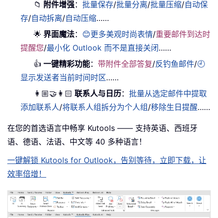
📁
附件增强
：
批量保存
/
批量分离
/
批量压缩
/
自动保
存
/
自动拆离
/
自动压缩
……
🌟
界面魔法
：
😊更多美观时尚表情
/
重要邮件到达时
提醒您
/
最小化 Outlook 而不是直接关闭
……
👍
一键精彩功能
：
带附件全部答复
/
反钓鱼邮件
/
🕘
显示发送者当前时间时区
……
👩🏼‍🤝‍👩🏻
联系人与日历
：
批量从选定邮件中提取
添加联系人
/
将联系人组拆分为个人组
/
移除生日提醒
……
在您的首选语言中畅享 Kutools —— 支持英语、西班牙
语、德语、法语、中文等 40 多种语言！
一键解锁 Kutools for Outlook，告别等待，立即下载，让
效率倍增！