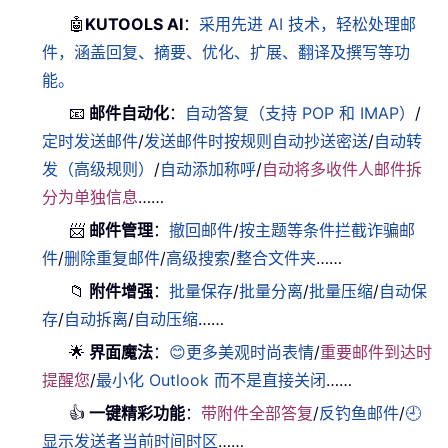
🤖
KUTOOLS AI
：
采用先进 AI 技术，轻松处理邮
件，涵盖回复、摘要、优化、扩展、翻译及撰写等功
能。
📧
邮件自动化
：
自动答复（支持 POP 和 IMAP）
/
定时发送邮件
/
发送邮件时按规则自动抄送密送
/
自动转
发（高级规则）
/
自动添加称呼
/
自动将多收件人邮件拆
分为单独信息
……
📨
邮件管理
：
撤回邮件
/
按主题等条件拦截诈骗邮
件
/
删除重复邮件
/
高级搜索
/
整合文件夹
……
📁
附件增强
：
批量保存
/
批量分离
/
批量压缩
/
自动保
存
/
自动拆离
/
自动压缩
……
🌟
界面魔法
：
😊更多美观时尚表情
/
重要邮件到达时
提醒您
/
最小化 Outlook 而不是直接关闭
……
👍
一键精彩功能
：
带附件全部答复
/
反钓鱼邮件
/
🕘
显示发送者当前时间时区
……