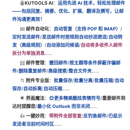
🤖
KUTOOLS AI
：
运用先进 AI 技术，轻松处理邮件
——包括回复、摘要、优化、扩展、翻译及撰写，让邮
件沟通更高效！
📧
邮件自动化
：
自动答复（支持 POP 和 IMAP）
/
定时发送邮件
/
发送邮件时按规则自动抄送密送
/
自动转
发（高级规则）
/
自动添加问候语
/
自动将多收件人邮件
拆分为单独消息
……
📨
邮件管理
：
撤回邮件
/
按主题等条件屏蔽诈骗邮
件
/
删除重复邮件
/
高级搜索
/
整合文件夹
……
📁
附件专业版
：
批量保存
/
批量分离
/
批量压缩
/
自动
保存
/
自动拆离
/
自动压缩
……
🌟
界面魔法
：
😊更多精美酷炫表情符号
/
重要邮件到
达时提醒您
/
最小化 Outlook 而非关闭
……
👍
一键妙用
：
带附件全部答复
/
反钓鱼邮件
/
🕘显示
发送者当前时间时区
……