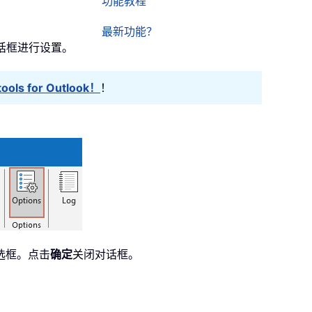
功能教程
最新功能？
话框进行设置。
ols for Outlook！
！
选框。点击
确定
关闭对话框。