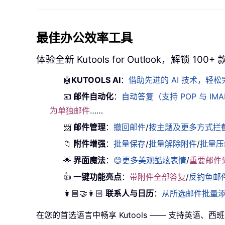
最佳办公效率工具
体验全新 Kutools for Outlook，解锁 10
🤖
KUTOOLS AI
：
借助先进的 AI 技术，
📧
邮件自动化
：
自动答复（支持 POP 与 IM
为单独邮件
……
📨
邮件管理
：
撤回邮件
/
按主题及更多方式拦
📁
附件增强
：
批量保存
/
批量解除附件
/
批量压
🌟
界面魔法
：
😊更多美观酷炫表情
/
重要邮件
👍
一键功能亮点
：
带附件全部答复
/
反钓鱼邮
👩🏼‍🤝‍👩🏻
联系人与日历
：
从所选邮件批量
在您的首选语言中畅享 Kutools —— 支持英语、