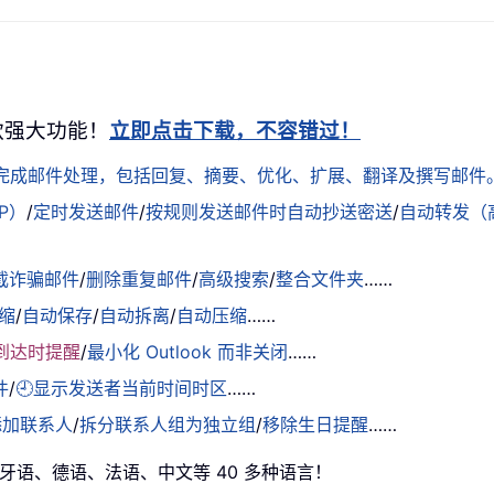
0+ 款强大功能！
立即点击下载，不容错过！
轻松完成邮件处理，包括回复、摘要、优化、扩展、翻译及撰写邮件
AP）
/
定时发送邮件
/
按规则发送邮件时自动抄送密送
/
自动转发（
截诈骗邮件
/
删除重复邮件
/
高级搜索
/
整合文件夹
……
缩
/
自动保存
/
自动拆离
/
自动压缩
……
到达时提醒
/
最小化 Outlook 而非关闭
……
件
/
🕘显示发送者当前时间时区
……
添加联系人
/
拆分联系人组为独立组
/
移除生日提醒
……
西班牙语、德语、法语、中文等 40 多种语言！