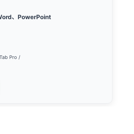
、Word、PowerPoint
Tab Pro /