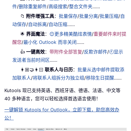
件
/
删除重复邮件
/
高级搜索
/
整合文件夹
……
📁
附件增强工具
：
批量保存
/
批量分离
/
批量压缩
/
自
动保存
/
自动拆离
/
自动压缩
……
🌟
界面魔法
：
😊更多精美酷炫表情
/
重要邮件来时提
醒您
/
最小化 Outlook 而非关闭
……
👍
一键高效
：
带附件全部答复
/
反欺诈邮件
/
🕘显示
发送者当前时间区
……
👩🏼‍🤝‍👩🏻
联系人与日历
：
批量从选中邮件提取添
加联系人
/
将联系人组拆分为独立组
/
移除生日提醒
……
Kutools 现已支持英语、西班牙语、德语、法语、中文等
40 多种语言，您可以轻松选择首选语言使用！
一键解锁 Kutools for Outlook，立即下载，助您高效办
公！