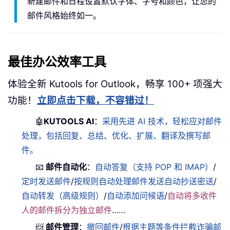
新建邮件和日程设置默认字体、字号和颜色，让您的
邮件风格始终如一。
最佳办公效率工具
体验全新 Kutools for Outlook，畅享 100+ 项强大
功能！
立即点击下载，不容错过！
🤖
KUTOOLS AI
：
采用先进 AI 技术，轻松应对邮件
处理，包括回复、总结、优化、扩展、翻译及撰写邮
件。
📧
邮件自动化
：
自动答复（支持 POP 和 IMAP）
/
定时发送邮件
/
按规则自动处理邮件发送自动抄送密送
/
自动转发（高级规则）
/
自动添加问候语
/
自动将多收件
人的邮件拆分为独立邮件
……
📨
邮件管理
：
撤回邮件
/
根据主题等条件拦截诈骗邮